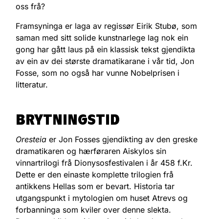
oss frå?
Framsyninga er laga av regissør Eirik Stubø, som
saman med sitt solide kunstnarlege lag nok ein
gong har gått laus på ein klassisk tekst gjendikta
av ein av dei største dramatikarane i vår tid, Jon
Fosse, som no også har vunne Nobelprisen i
litteratur.
BRYTNINGSTID
Oresteia
er Jon Fosses gjendikting av den greske
dramatikaren og hærføraren Aiskylos sin
vinnartrilogi frå Dionysosfestivalen i år 458 f.Kr.
Dette er den einaste komplette trilogien frå
antikkens Hellas som er bevart. Historia tar
utgangspunkt i mytologien om huset Atrevs og
forbanninga som kviler over denne slekta.