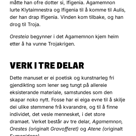
måtte han ofre dotter si, Ifigenia. Agamemnon
lurte Klytaimnestra og Ifigenia til å komme til Aulis,
der han drap Ifigenia. Vinden kom tilbake, og han
drog til Troja.
Oresteia
begynner i det Agamemnon kjem heim
etter å ha vunne Trojakrigen.
VERK I TRE DELAR
Dette manuset er ei poetisk og kunstnarleg fri
gjendikting som lener seg tungt på allereie
eksisterande materiale, samstundes som den
skapar noko nytt. Fosse har ei eiga evne til å skilje
dei ulike stemmene frå kvarandre, og til å finne
individet, det vesle mennesket, i det store
dramaet. Verket består av tre delar,
Agamemnon,
Orestes (
originalt
Gravofferet)
og
Atene (
originalt