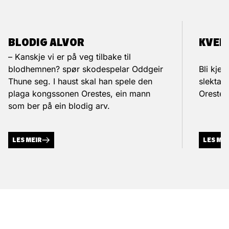
BLODIG ALVOR
KVEN 
– Kanskje vi er på veg tilbake til
blodhemnen? spør skodespelar Oddgeir
Bli kjen
Thune seg. I haust skal han spele den
slekta 
plaga kongssonen Orestes, ein mann
Orestei
som ber på ein blodig arv.
LES MEIR
LES ME