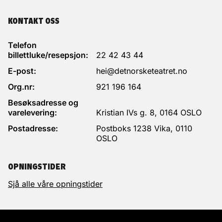
Martinsen
Lysdesignar
Ellen Ruge
KONTAKT OSS
Videoteknikar
Knut Nikolai Bergstrøm
Videodesignarar
Telefon
billettluke/resepsjon:
22 42 43 44
Eirik Stubø og Emi Stahl
Kostymekoordinator
E-post:
hei@detnorsketeatret.no
Benedicte Folkman
Lyddesignar
Org.nr:
921 196 164
Vibeke Blydt-Hansen
Rekvisitør
Besøksadresse og
Finn Kirkeby / Ada Hesjevoll
varelevering:
Kristian IVs g. 8, 0164 OSLO
Maskedesignar
Ida Frithioff
PÅL CHRISTIAN
GJERTRUD JYNGE
Postadresse:
Postboks 1238 Vika, 0110
Lysmeister
EGGEN
OSLO
Klytaimnestra
Vilde Wessel Ljungberg
Dramaturgar
Korleiar 2, Furie
Cecilia Ölveczky og Ingrid Weme Nilsen
OPNINGSTIDER
Scenemeister
Jon Erik Rosenborg
Med takk til
Sjå alle våre opningstider
Den Norske Opera & Ballett, kormeister Martin
Koordinator snikkarverkstad/smie
Wettges, komponist Joey McNamara og Operakoret
Søren Møller