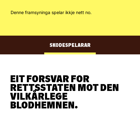
Denne framsyninga spelar ikkje nett no.
OM FRAMSYNINGA
SKODESPELARAR
KUNSTNARLEG LAG
EIT FORSVAR FOR
MEDVERKANDE
RETTSSTATEN MOT DEN
VILKÅRLEGE
BLODHEMNEN.