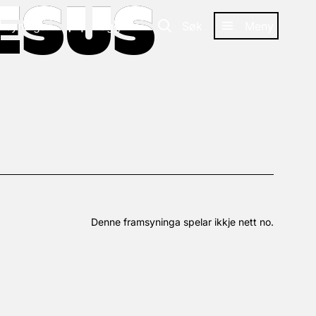
ESUS
ESUS
amsyningar
Logg inn
Søk
Meny
Denne framsyninga spelar ikkje nett no.