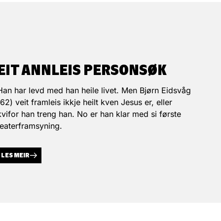
EIT ANNLEIS PERSONSØK
Han har levd med han heile livet. Men Bjørn Eidsvåg
(62) veit framleis ikkje heilt kven Jesus er, eller
kvifor han treng han. No er han klar med si første
teaterframsyning.
LES MEIR