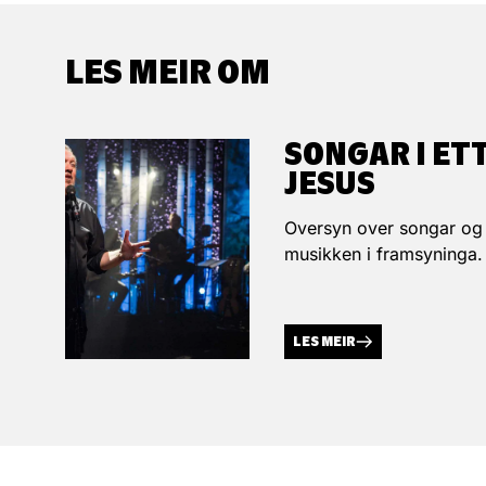
LES MEIR OM
SONGAR I ET
JESUS
Oversyn over songar og 
musikken i framsyninga.
LES MEIR