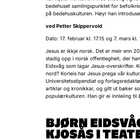
bedehuset samlingspunktet for befolkni
på bedehuskulturen. Høyr han introdus
ved Petter Skippervold
Dato: 17. februar kl. 17.15 og 7. mars kl.
Jesus er ikkje norsk. Det er meir enn 2
stadig opp i norsk offentlegheit, der ha
Eidsvåg som lagar Jesus-overskrifter. Kor
nord? Korleis har Jesus prega vår kultur
Universitetsstipendiat og forlagsredaktø
artiklar og kronikkar, og gitt ut bøker 
populærkulturen
. Han gir ei innleiing til
BJØRN EIDSVÅ
KJOSÅS I TEA