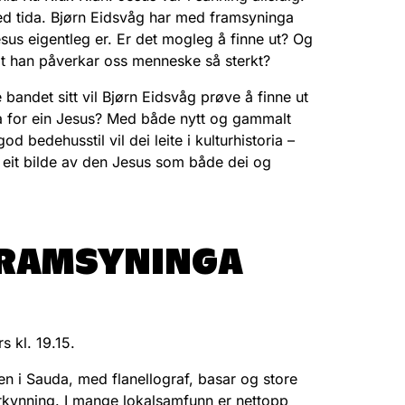
med tida. Bjørn Eidsvåg har med framsyninga
sus eigentleg er. Er det mogleg å finne ut? Og
at han påverkar oss menneske så sterkt?
andet sitt vil Bjørn Eidsvåg prøve å finne ut
kva for ein Jesus? Med både nytt og gammalt
d bedehusstil vil dei leite i kulturhistoria –
e eit bilde av den Jesus som både dei og
FRAMSYNINGA
s kl. 19.15.
n i Sauda, med flanellograf, basar og store
orkynning. I mange lokalsamfunn er nettopp