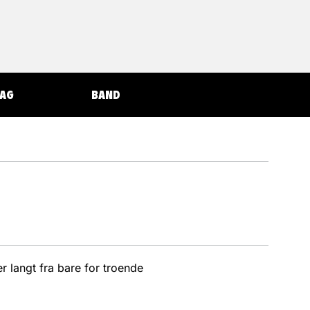
AG
BAND
er langt fra bare for troende