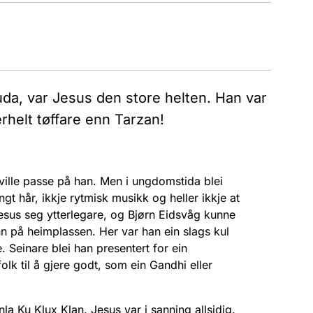
uda, var Jesus den store helten. Han var
erhelt tøffare enn Tarzan!
d ville passe på han. Men i ungdomstida blei
ngt hår, ikkje rytmisk musikk og heller ikkje at
 Jesus seg ytterlegare, og Bjørn Eidsvåg kunne
nn på heimplassen. Her var han ein slags kul
 Seinare blei han presentert for ein
folk til å gjere godt, som ein Gandhi eller
a Ku Klux Klan. Jesus var i sanning allsidig.