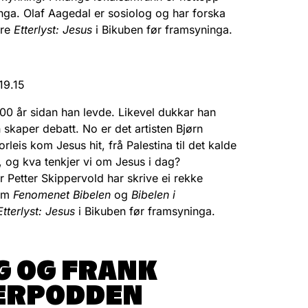
nga. Olaf Aagedal er sosiolog og har forska
ere
Etterlyst: Jesus
i Bikuben før framsyninga.
 19.15
000 år sidan han levde. Likevel dukkar han
n skaper debatt. No er det artisten Bjørn
leis kom Jesus hit, frå Palestina til det kalde
, og kva tenkjer vi om Jesus i dag?
r Petter Skippervold har skrive ei rekke
som
Fenomenet Bibelen
og
Bibelen i
Etterlyst: Jesus
i Bikuben før framsyninga.
G OG FRANK
TERPODDEN