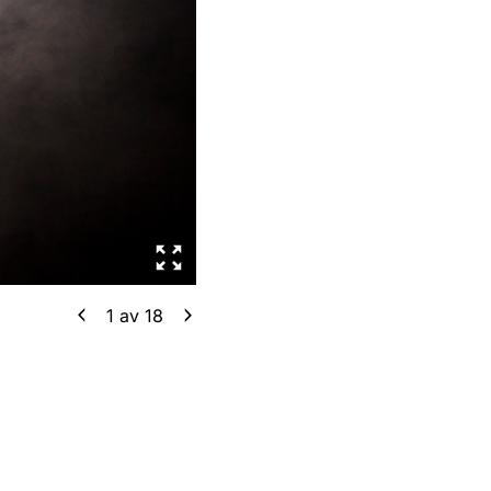
1
av
18