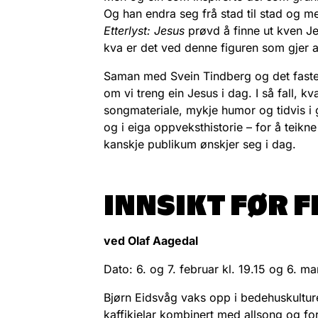
Og han endra seg frå stad til stad og 
Etterlyst: Jesus
prøvd å finne ut kven Je
kva er det ved denne figuren som gjer 
Saman med Svein Tindberg og det faste b
om vi treng ein Jesus i dag. I så fall, 
songmateriale, mykje humor og tidvis i go
og i eiga oppveksthistorie – for å teikn
kanskje publikum ønskjer seg i dag.
INNSIKT FØR 
ved Olaf Aagedal
Dato: 6. og 7. februar kl. 19.15 og 6. mar
Bjørn Eidsvåg vaks opp i bedehuskulture
kaffikjelar kombinert med allsong og f