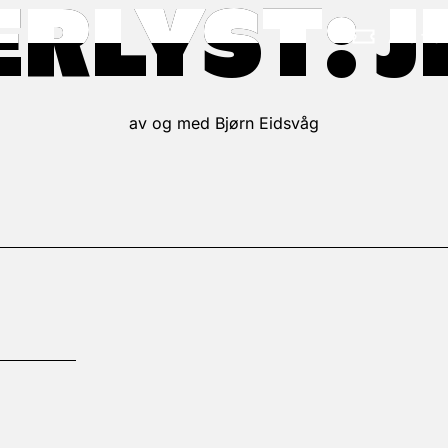
ERLYST: J
ERLYST: J
Alle fr
av og med Bjørn Eidsvåg