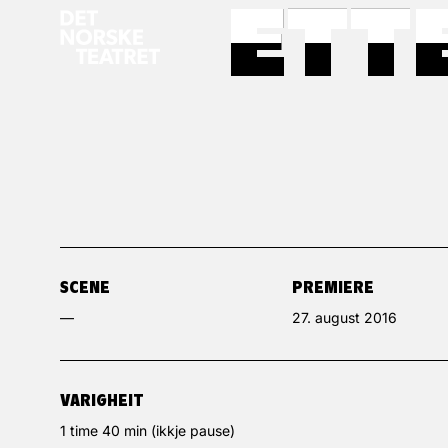
ETT
ETT
SCENE
PREMIERE
—
27. august 2016
VARIGHEIT
1 time 40 min (ikkje pause)