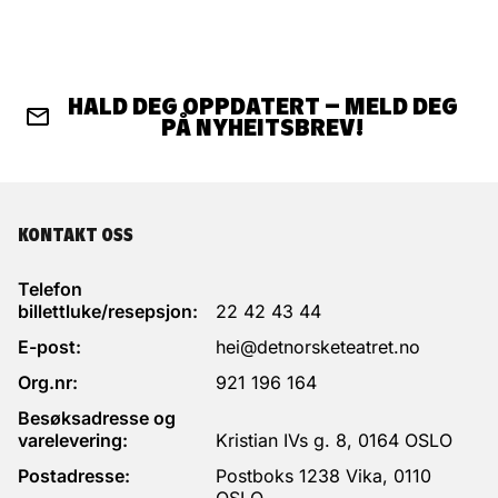
HALD DEG OPPDATERT – MELD DEG
PÅ NYHEITSBREV!
KONTAKT OSS
Telefon
billettluke/resepsjon:
22 42 43 44
E-post:
hei@detnorsketeatret.no
Org.nr:
921 196 164
Besøksadresse og
varelevering:
Kristian IVs g. 8, 0164 OSLO
Postadresse:
Postboks 1238 Vika, 0110
OSLO