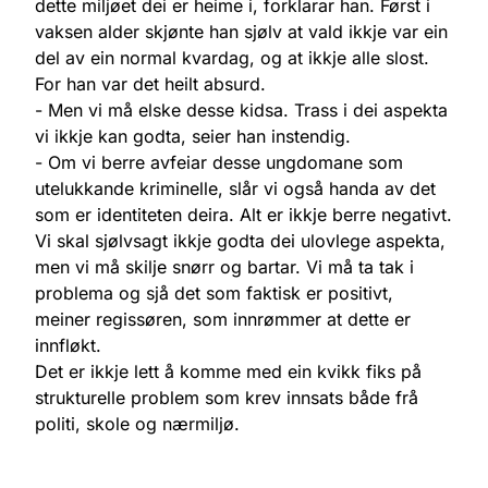
dette miljøet dei er heime i, forklarar han. Først i
vaksen alder skjønte han sjølv at vald ikkje var ein
del av ein normal kvardag, og at ikkje alle slost.
For han var det heilt absurd.
- Men vi må elske desse kidsa. Trass i dei aspekta
vi ikkje kan godta, seier han instendig.
- Om vi berre avfeiar desse ungdomane som
utelukkande kriminelle, slår vi også handa av det
som er identiteten deira. Alt er ikkje berre negativt.
Vi skal sjølvsagt ikkje godta dei ulovlege aspekta,
men vi må skilje snørr og bartar. Vi må ta tak i
problema og sjå det som faktisk er positivt,
meiner regissøren, som innrømmer at dette er
innfløkt.
Det er ikkje lett å komme med ein kvikk fiks på
strukturelle problem som krev innsats både frå
politi, skole og nærmiljø.