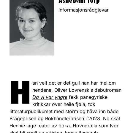
Åsne Dahl Torp
Informasjonsrådgjevar
H
an veit det er det gull han har mellom
hendene. Oliver Lovrenskis debutroman
Da vi var yngre
fekk panegyriske
kritikkar over heile fjøla, tok
litteraturpublikumet med storm og håva inn både
Brageprisen og Bokhandlerprisen i 2023. No skal
Hennie lage teater av boka. Hovudrolla som Ivor
skal bli spelt av artisten Jonas Benyoub.