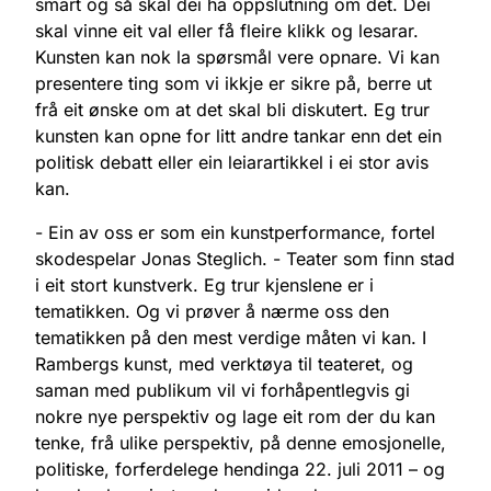
smart og så skal dei ha oppslutning om det. Dei
skal vinne eit val eller få fleire klikk og lesarar.
Kunsten kan nok la spørsmål vere opnare. Vi kan
presentere ting som vi ikkje er sikre på, berre ut
frå eit ønske om at det skal bli diskutert. Eg trur
kunsten kan opne for litt andre tankar enn det ein
politisk debatt eller ein leiarartikkel i ei stor avis
kan.
- Ein av oss er som ein kunstperformance, fortel
skodespelar Jonas Steglich. - Teater som finn stad
i eit stort kunstverk. Eg trur kjenslene er i
tematikken. Og vi prøver å nærme oss den
tematikken på den mest verdige måten vi kan. I
Rambergs kunst, med verktøya til teateret, og
saman med publikum vil vi forhåpentlegvis gi
nokre nye perspektiv og lage eit rom der du kan
tenke, frå ulike perspektiv, på denne emosjonelle,
politiske, forferdelege hendinga 22. juli 2011 – og