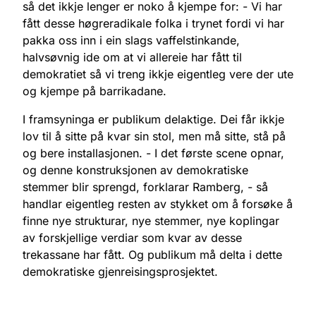
så det ikkje lenger er noko å kjempe for: - Vi har
fått desse høgreradikale folka i trynet fordi vi har
pakka oss inn i ein slags vaffelstinkande,
halvsøvnig ide om at vi allereie har fått til
demokratiet så vi treng ikkje eigentleg vere der ute
og kjempe på barrikadane.
I framsyninga er publikum delaktige. Dei får ikkje
lov til å sitte på kvar sin stol, men må sitte, stå på
og bere installasjonen. - I det første scene opnar,
og denne konstruksjonen av demokratiske
stemmer blir sprengd, forklarar Ramberg, - så
handlar eigentleg resten av stykket om å forsøke å
finne nye strukturar, nye stemmer, nye koplingar
av forskjellige verdiar som kvar av desse
trekassane har fått. Og publikum må delta i dette
demokratiske gjenreisingsprosjektet.