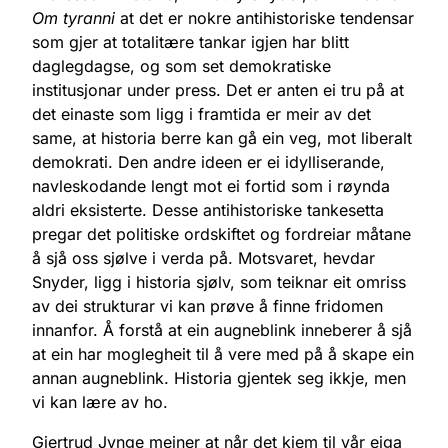
Om tyranni
at det er nokre antihistoriske tendensar
som gjer at totalitære tankar igjen har blitt
daglegdagse, og som set demokratiske
institusjonar under press. Det er anten ei tru på at
det einaste som ligg i framtida er meir av det
same, at historia berre kan gå ein veg, mot liberalt
demokrati. Den andre ideen er ei idylliserande,
navleskodande lengt mot ei fortid som i røynda
aldri eksisterte. Desse antihistoriske tankesetta
pregar det politiske ordskiftet og fordreiar måtane
å sjå oss sjølve i verda på. Motsvaret, hevdar
Snyder, ligg i historia sjølv, som teiknar eit omriss
av dei strukturar vi kan prøve å finne fridomen
innanfor. Å forstå at ein augneblink inneberer å sjå
at ein har moglegheit til å vere med på å skape ein
annan augneblink. Historia gjentek seg ikkje, men
vi kan lære av ho.
Gjertrud Jynge meiner at når det kjem til vår eiga