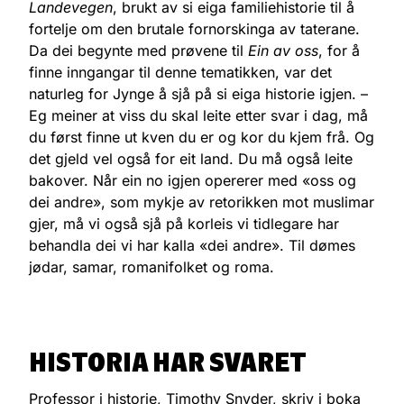
Landevegen
, brukt av si eiga familiehistorie til å
fortelje om den brutale fornorskinga av taterane.
Da dei begynte med prøvene til
Ein av oss
, for å
finne inngangar til denne tematikken, var det
naturleg for Jynge å sjå på si eiga historie igjen. –
Eg meiner at viss du skal leite etter svar i dag, må
du først finne ut kven du er og kor du kjem frå. Og
det gjeld vel også for eit land. Du må også leite
bakover. Når ein no igjen opererer med «oss og
dei andre», som mykje av retorikken mot muslimar
gjer, må vi også sjå på korleis vi tidlegare har
behandla dei vi har kalla «dei andre». Til dømes
jødar, samar, romanifolket og roma.
HISTORIA HAR SVARET
Professor i historie, Timothy Snyder, skriv i boka