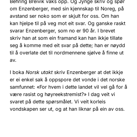
Behring Breivik vaks opp. Og Jynge skriv og spør
om Enzenberger, med sin kjennskap til Noreg, på
avstand ser noko som er skjult for oss. Om han
kan hjelpe til på veg mot eit svar. Og ganske raskt
svarar Enzenberger, som no er 90 år. I brevet
skriv han at som ein framand kan han ikkje tillate
seg å komme med eit svar på dette; han er nøydd
til å overlate det til nordmennene sjølve å finne ut
av.
I boka
Norsk utakt
skriv Enzenberger at det ikkje
er ei enkel sak å oppspore det vonde i det norske
samfunnet: «For hvem i dette landet vil vel gå for å
være rasist og høyreekstremist?» I dag veit vi
svaret på dette spørsmålet. Vi veit korleis
vondskapen ser ut, og at han liknar på ein av oss.