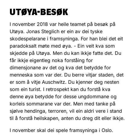
UTØYA-BESØK
I november 2018 var heile teamet på besøk på
Utøya. Jonas Steglich er ein av dei tyske
skodespelarane i framsyninga. For han blei det eit
paradoksalt møte med øya. - Ein veit kva som
skjedde på Utøya. Men du kan ikkje fatte det. Du
får ikkje eigentleg noka forståing for
dimensjonane av det og kva det betydde for
menneska som var der. Du berre vitjar staden, det
er som å vitje Auschwitz. Du kjenner deg nesten
som ein turist. I retrospekt kan du forstå kva
denne øya betydde for desse ungdommane og
korleis sommarane var der. Men med tanke på
sjølve hendinga, terroren, vil ein aldri vere i stand
til å forstå heilskapen, anten du dreg dit eller ikkje.
I november skal dei spele framsyninga i Oslo.