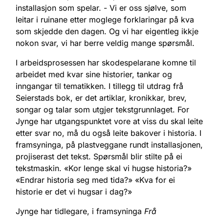
installasjon som spelar. - Vi er oss sjølve, som
leitar i ruinane etter moglege forklaringar på kva
som skjedde den dagen. Og vi har eigentleg ikkje
nokon svar, vi har berre veldig mange spørsmål.
I arbeidsprosessen har skodespelarane komne til
arbeidet med kvar sine historier, tankar og
inngangar til tematikken. I tillegg til utdrag frå
Seierstads bok, er det artiklar, kronikkar, brev,
songar og talar som utgjer tekstgrunnlaget. For
Jynge har utgangspunktet vore at viss du skal leite
etter svar no, må du også leite bakover i historia. I
framsyninga, på plastveggane rundt installasjonen,
projiserast det tekst. Spørsmål blir stilte på ei
tekstmaskin. «Kor lenge skal vi hugse historia?»
«Endrar historia seg med tida?» «Kva for ei
historie er det vi hugsar i dag?»
Jynge har tidlegare, i framsyninga
Frå