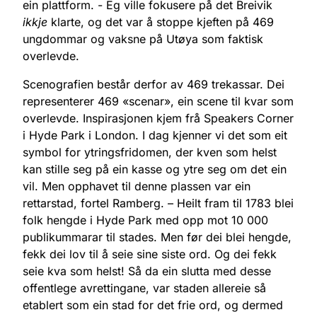
ein plattform. - Eg ville fokusere på det Breivik
ikkje
klarte, og det var å stoppe kjeften på 469
ungdommar og vaksne på Utøya som faktisk
overlevde.
Scenografien består derfor av 469 trekassar. Dei
representerer 469 «scenar», ein scene til kvar som
overlevde. Inspirasjonen kjem frå Speakers Corner
i Hyde Park i London. I dag kjenner vi det som eit
symbol for ytringsfridomen, der kven som helst
kan stille seg på ein kasse og ytre seg om det ein
vil. Men opphavet til denne plassen var ein
rettarstad, fortel Ramberg. – Heilt fram til 1783 blei
folk hengde i Hyde Park med opp mot 10 000
publikummarar til stades. Men før dei blei hengde,
fekk dei lov til å seie sine siste ord. Og dei fekk
seie kva som helst! Så da ein slutta med desse
offentlege avrettingane, var staden allereie så
etablert som ein stad for det frie ord, og dermed