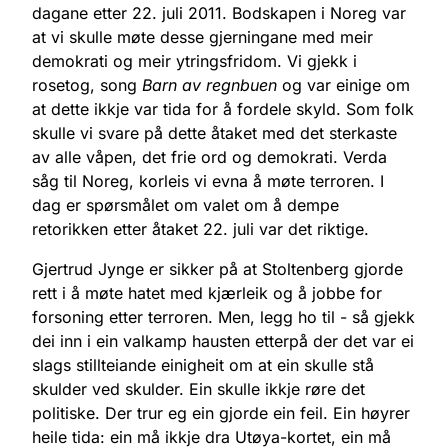
dagane etter 22. juli 2011. Bodskapen i Noreg var
at vi skulle møte desse gjerningane med meir
demokrati og meir ytringsfridom. Vi gjekk i
rosetog, song
Barn av regnbuen
og var einige om
at dette ikkje var tida for å fordele skyld. Som folk
skulle vi svare på dette åtaket med det sterkaste
av alle våpen, det frie ord og demokrati. Verda
såg til Noreg, korleis vi evna å møte terroren. I
dag er spørsmålet om valet om å dempe
retorikken etter åtaket 22. juli var det riktige.
Gjertrud Jynge er sikker på at Stoltenberg gjorde
rett i å møte hatet med kjærleik og å jobbe for
forsoning etter terroren. Men, legg ho til - så gjekk
dei inn i ein valkamp hausten etterpå der det var ei
slags stillteiande einigheit om at ein skulle stå
skulder ved skulder. Ein skulle ikkje røre det
politiske. Der trur eg ein gjorde ein feil. Ein høyrer
heile tida: ein må ikkje dra Utøya-kortet, ein må