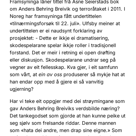
Framsyninga låner tittel frå Åsne Seierstads bok
om Anders Behring Breivik og terroråtaket i 2011. I
Noreg har framsyninga fått undertittelen
«tilnærmingsforsøk til 22. juli». Ulfsby meiner at
undertittelen er ei naudsynt forklaring av
prosjektet: - Dette er ikkje ei dramatisering,
skodespelarane spelar ikkje roller i tradisjonell
forstand. Det er meir i retning ei open drøfting
eller diskusjon. Skodespelarane undrar seg på
vegner av eit fellesskap. Kva gjer, i eit samfunn
som vårt, at
ein av oss
produserer så mykje hat at
han endar opp med å gjere ei så vanvitig
ugjerning?
Har vi teke eit oppgjer med dei strøymingane som
gav Anders Behring Breiviks verdsbilde næring?
Det tankegodset som gjorde at han kunne peike ut
seg sjølv som frelsande riddar. Denne mannen
som «hata dei andre, men drap sine eigne.» Som