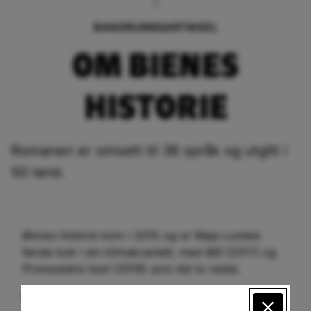
BAKGRUNNSARTIKKEL
OM BIENES
HISTORIE
Romanen er omsett til 36 språk og utgitt i
50 land.
Bienes historie
kom i 2015 og er Maja Lundes
første bok i ein klimakvartett, med
Blå
(2017) og
Przewalskis hest
(2019) som dei to neste.
Denne nyskrivne musikalen er basert på romanen