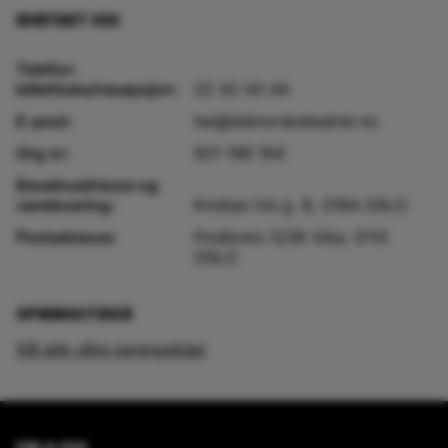
KONTAKT OSS
Telefon
billettluke/resepsjon:
22 42 43 44
E-post:
hei@detnorsketeatret.no
Org.nr:
921 196 164
Besøksadresse og
varelevering:
Kristian IVs g. 8, 0164 OSLO
Postadresse:
Postboks 1238 Vika, 0110
OSLO
OPNINGSTIDER
Sjå alle våre opningstider