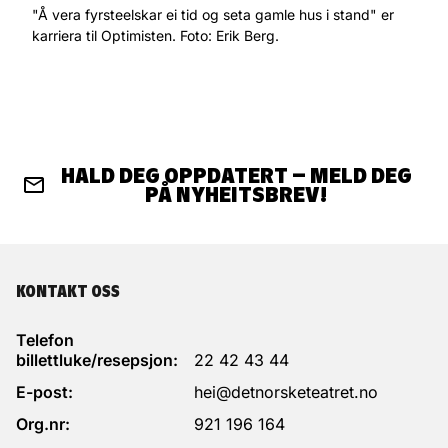
"Å vera fyrsteelskar ei tid og seta gamle hus i stand" er
karriera til Optimisten. Foto: Erik Berg.
HALD DEG OPPDATERT – MELD DEG
PÅ NYHEITSBREV!
KONTAKT OSS
Telefon
billettluke/resepsjon:
22 42 43 44
E-post:
hei@detnorsketeatret.no
Org.nr:
921 196 164