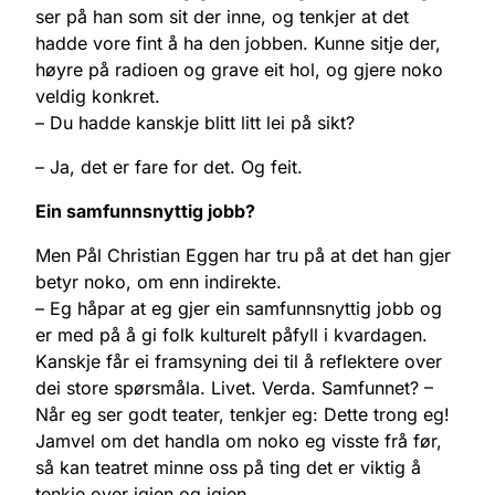
ser på han som sit der inne, og tenkjer at det
hadde vore fint å ha den jobben. Kunne sitje der,
høyre på radioen og grave eit hol, og gjere noko
veldig konkret.
– Du hadde kanskje blitt litt lei på sikt?
– Ja, det er fare for det. Og feit.
Ein samfunnsnyttig jobb?
Men Pål Christian Eggen har tru på at det han gjer
betyr noko, om enn indirekte.
– Eg håpar at eg gjer ein samfunnsnyttig jobb og
er med på å gi folk kulturelt påfyll i kvardagen.
Kanskje får ei framsyning dei til å reflektere over
dei store spørsmåla. Livet. Verda. Samfunnet? –
Når eg ser godt teater, tenkjer eg: Dette trong eg!
Jamvel om det handla om noko eg visste frå før,
så kan teatret minne oss på ting det er viktig å
tenkje over igjen og igjen.