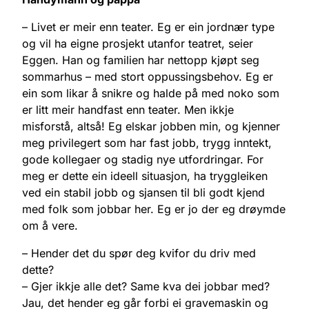
– Livet er meir enn teater. Eg er ein jordnær type
og vil ha eigne prosjekt utanfor teatret, seier
Eggen. Han og familien har nettopp kjøpt seg
sommarhus – med stort oppussingsbehov. Eg er
ein som likar å snikre og halde på med noko som
er litt meir handfast enn teater. Men ikkje
misforstå, altså! Eg elskar jobben min, og kjenner
meg privilegert som har fast jobb, trygg inntekt,
gode kollegaer og stadig nye utfordringar. For
meg er dette ein ideell situasjon, ha tryggleiken
ved ein stabil jobb og sjansen til bli godt kjend
med folk som jobbar her. Eg er jo der eg drøymde
om å vere.
– Hender det du spør deg kvifor du driv med
dette?
– Gjer ikkje alle det? Same kva dei jobbar med?
Jau, det hender eg går forbi ei gravemaskin og