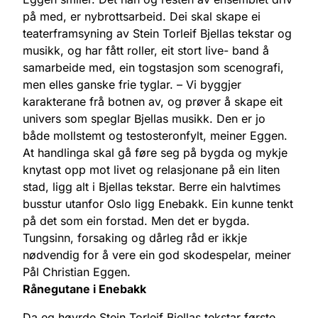
på med, er nybrottsarbeid. Dei skal skape ei
teaterframsyning av Stein Torleif Bjellas tekstar og
musikk, og har fått roller, eit stort live- band å
samarbeide med, ein togstasjon som scenografi,
men elles ganske frie tyglar. – Vi byggjer
karakterane frå botnen av, og prøver å skape eit
univers som speglar Bjellas musikk. Den er jo
både mollstemt og testosteronfylt, meiner Eggen.
At handlinga skal gå føre seg på bygda og mykje
knytast opp mot livet og relasjonane på ein liten
stad, ligg alt i Bjellas tekstar. Berre ein halvtimes
busstur utanfor Oslo ligg Enebakk. Ein kunne tenkt
på det som ein forstad. Men det er bygda.
Tungsinn, forsaking og dårleg råd er ikkje
nødvendig for å vere ein god skodespelar, meiner
Pål Christian Eggen.
Rånegutane i Enebakk
Da eg høyrde Stein Torleif Bjellas tekstar første