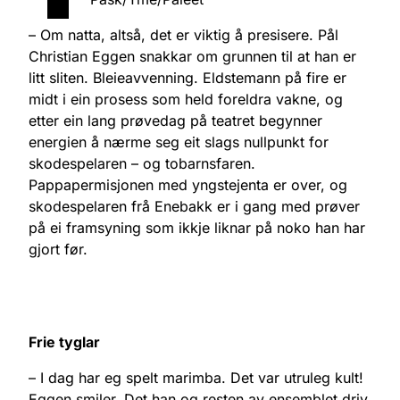
– Om natta, altså, det er viktig å presisere. Pål
Christian Eggen snakkar om grunnen til at han er
litt sliten. Bleieavvenning. Eldstemann på fire er
midt i ein prosess som held foreldra vakne, og
etter ein lang prøvedag på teatret begynner
energien å nærme seg eit slags nullpunkt for
skodespelaren – og tobarnsfaren.
Pappapermisjonen med yngstejenta er over, og
skodespelaren frå Enebakk er i gang med prøver
på ei framsyning som ikkje liknar på noko han har
gjort før.
Frie tyglar
– I dag har eg spelt marimba. Det var utruleg kult!
Eggen smiler. Det han og resten av ensemblet driv