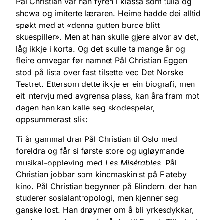
Pål Christian var han fyren i klassa som tulla og
showa og imiterte læraren. Heime hadde dei alltid
spøkt med at «denna gutten burde blitt
skuespiller». Men at han skulle gjere alvor av det,
låg ikkje i korta. Og det skulle ta mange år og
fleire omvegar før namnet Pål Christian Eggen
stod på lista over fast tilsette ved Det Norske
Teatret. Ettersom dette ikkje er ein biografi, men
eit intervju med avgrensa plass, kan åra fram mot
dagen han kan kalle seg skodespelar,
oppsummerast slik:
Ti år gammal drar Pål Christian til Oslo med
foreldra og får si første store og ugløymande
musikal-oppleving med
Les Misérables
. Pål
Christian jobbar som kinomaskinist på Flateby
kino. Pål Christian begynner på Blindern, der han
studerer sosialantropologi, men kjenner seg
ganske lost. Han drøymer om å bli yrkesdykkar,