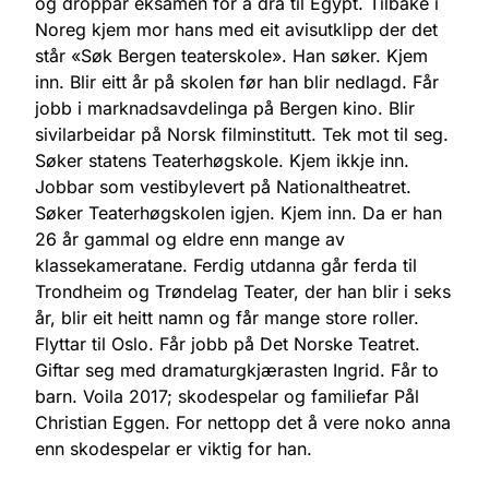
og droppar eksamen for å dra til Egypt. Tilbake i
Noreg kjem mor hans med eit avisutklipp der det
står «Søk Bergen teaterskole». Han søker. Kjem
inn. Blir eitt år på skolen før han blir nedlagd. Får
jobb i marknadsavdelinga på Bergen kino. Blir
sivilarbeidar på Norsk filminstitutt. Tek mot til seg.
Søker statens Teaterhøgskole. Kjem ikkje inn.
Jobbar som vestibylevert på Nationaltheatret.
Søker Teaterhøgskolen igjen. Kjem inn. Da er han
26 år gammal og eldre enn mange av
klassekameratane. Ferdig utdanna går ferda til
Trondheim og Trøndelag Teater, der han blir i seks
år, blir eit heitt namn og får mange store roller.
Flyttar til Oslo. Får jobb på Det Norske Teatret.
Giftar seg med dramaturgkjærasten Ingrid. Får to
barn. Voila 2017; skodespelar og familiefar Pål
Christian Eggen. For nettopp det å vere noko anna
enn skodespelar er viktig for han.