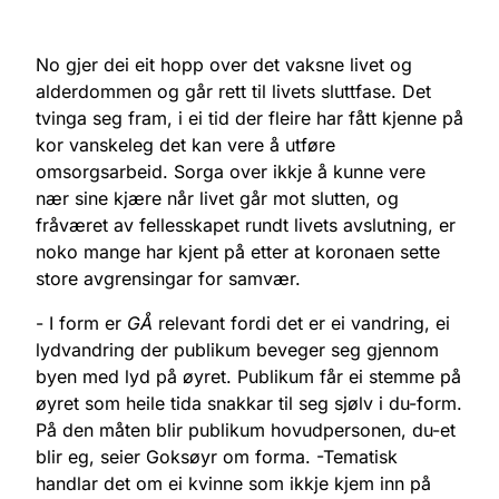
No gjer dei eit hopp over det vaksne livet og
alderdommen og går rett til livets sluttfase. Det
tvinga seg fram, i ei tid der fleire har fått kjenne på
kor vanskeleg det kan vere å utføre
omsorgsarbeid. Sorga over ikkje å kunne vere
nær sine kjære når livet går mot slutten, og
fråværet av fellesskapet rundt livets avslutning, er
noko mange har kjent på etter at koronaen sette
store avgrensingar for samvær.
- I form er
GÅ
relevant fordi det er ei vandring, ei
lydvandring der publikum beveger seg gjennom
byen med lyd på øyret. Publikum får ei stemme på
øyret som heile tida snakkar til seg sjølv i du-form.
På den måten blir publikum hovudpersonen, du-et
blir eg, seier Goksøyr om forma. -Tematisk
handlar det om ei kvinne som ikkje kjem inn på