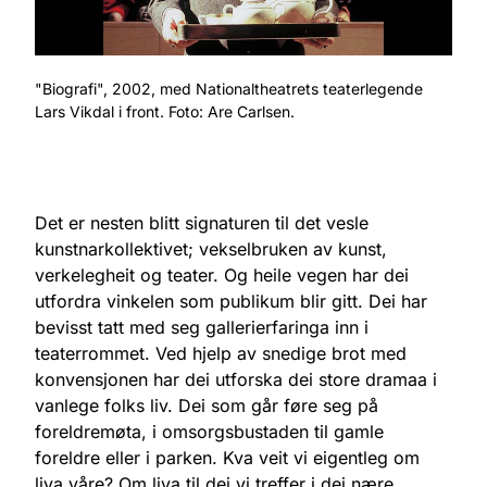
"Biografi", 2002, med Nationaltheatrets teaterlegende
Lars Vikdal i front. Foto: Are Carlsen.
Det er nesten blitt signaturen til det vesle
kunstnarkollektivet; vekselbruken av kunst,
verkelegheit og teater. Og heile vegen har dei
utfordra vinkelen som publikum blir gitt. Dei har
bevisst tatt med seg gallerierfaringa inn i
teaterrommet. Ved hjelp av snedige brot med
konvensjonen har dei utforska dei store dramaa i
vanlege folks liv. Dei som går føre seg på
foreldremøta, i omsorgsbustaden til gamle
foreldre eller i parken. Kva veit vi eigentleg om
liva våre? Om liva til dei vi treffer i dei nære