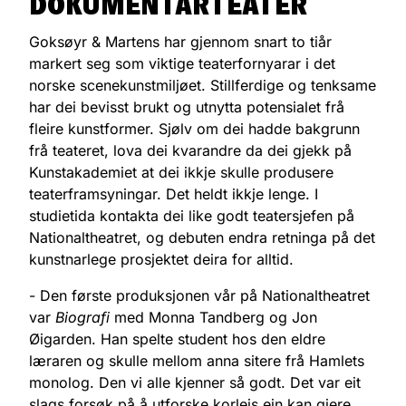
DOKUMENTARTEATER
Goksøyr & Martens har gjennom snart to tiår
markert seg som viktige teaterfornyarar i det
norske scenekunstmiljøet. Stillferdige og tenksame
har dei bevisst brukt og utnytta potensialet frå
fleire kunstformer. Sjølv om dei hadde bakgrunn
frå teateret, lova dei kvarandre da dei gjekk på
Kunstakademiet at dei ikkje skulle produsere
teaterframsyningar. Det heldt ikkje lenge. I
studietida kontakta dei like godt teatersjefen på
Nationaltheatret, og debuten endra retninga på det
kunstnarlege prosjektet deira for alltid.
- Den første produksjonen vår på Nationaltheatret
var
Biografi
med Monna Tandberg og Jon
Øigarden. Han spelte student hos den eldre
læraren og skulle mellom anna sitere frå Hamlets
monolog. Den vi alle kjenner så godt. Det var eit
slags forsøk på å utforske korleis ein kan gjere