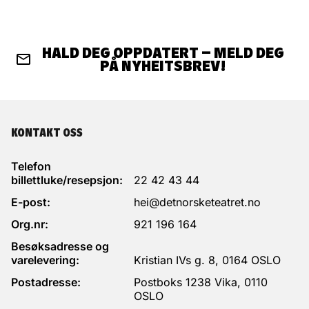
HALD DEG OPPDATERT – MELD DEG
PÅ NYHEITSBREV!
KONTAKT OSS
Telefon
billettluke/resepsjon:
22 42 43 44
E-post:
hei@detnorsketeatret.no
Org.nr:
921 196 164
Besøksadresse og
varelevering:
Kristian IVs g. 8, 0164 OSLO
Postadresse:
Postboks 1238 Vika, 0110
OSLO