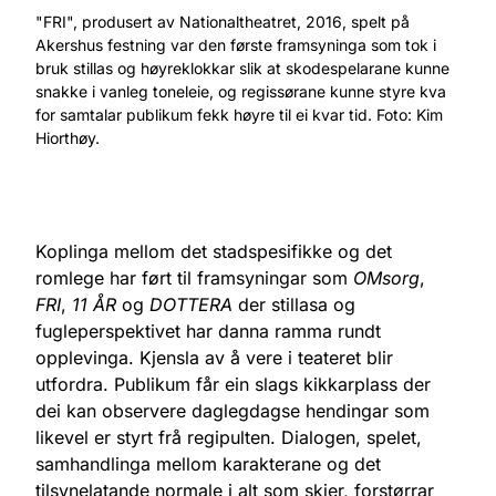
"FRI", produsert av Nationaltheatret, 2016, spelt på
Akershus festning var den første framsyninga som tok i
bruk stillas og høyreklokkar slik at skodespelarane kunne
snakke i vanleg toneleie, og regissørane kunne styre kva
for samtalar publikum fekk høyre til ei kvar tid. Foto: Kim
Hiorthøy.
Koplinga mellom det stadspesifikke og det
romlege har ført til framsyningar som
OMsorg
,
FRI
,
11 ÅR
og
DOTTERA
der stillasa og
fugleperspektivet har danna ramma rundt
opplevinga. Kjensla av å vere i teateret blir
utfordra. Publikum får ein slags kikkarplass der
dei kan observere daglegdagse hendingar som
likevel er styrt frå regipulten. Dialogen, spelet,
samhandlinga mellom karakterane og det
tilsynelatande normale i alt som skjer, forstørrar