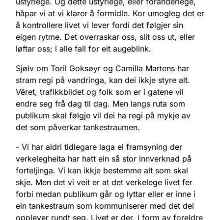
ustyrlege. Og dette ustyrlege, eller foranderlege,
håpar vi at vi klarer å formidle. Kor umogleg det er
å kontrollere livet vi lever fordi det følgjer sin
eigen rytme. Det overraskar oss, slit oss ut, eller
løftar oss; i alle fall for eit augeblink.
Sjølv om Toril Goksøyr og Camilla Martens har
stram regi på vandringa, kan dei ikkje styre alt.
Vêret, trafikkbildet og folk som er i gatene vil
endre seg frå dag til dag. Men langs ruta som
publikum skal følgje vil dei ha regi på mykje av
det som påverkar tankestraumen.
- Vi har aldri tidlegare laga ei framsyning der
verkelegheita har hatt ein så stor innverknad på
forteljinga. Vi kan ikkje bestemme alt som skal
skje. Men det vi veit er at det verkelege livet fer
forbi medan publikum går og lyttar eller er inne i
ein tankestraum som kommuniserer med det dei
opplever rundt seg. Livet er der, i form av foreldre