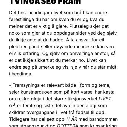
TVINGA SEG FRAM
Det finst hendingar i livet som brått kan endre
førestillinga du har om kven du er og kva du
meiner det er viktig å gjere. Plutseleg skjer det
noko som gjer at du oppdagar sider ved deg sjølv
du ikkje ante at du hadde. Å ta ansvar for eit
pleietrengjande eller døyande menneske kan vere
ei slik erfaring. Og sjølv om omveltinga er stor, så
er det ikkje sikkert at du merkar ho. Livet kan
endre seg på umerkeleg vis, sjølv når du står midt
i hendinga.
- Framsyninga er relevant både i form og tema,
seier kunstnarduoen som på kort varsel har kasta
om rekkefølgja i det større fiksjonsverket
LIVET
.
GÅ
er femte og siste del av ein pentalogi som
skildrar overgangane i livet frå fødsel til død.
Tidlegare har dei sett opp
11 ÅR
med barndommen
som utgangspunkt og
DOTTERA
som krinsar kring