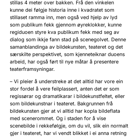
stillas 4 meter over bakken. Frå den vinkelen
kunne dei følgje historia inne i kvadratet som
stillaset ramma inn, men også ved hjelp av lyd
som publikum fekk gjennom øyreklokker, kunne
regiduoen styre kva publikum fekk med seg av
dialog som ikkje fann stad på scenegolvet. Denne
samanblandinga av bildekunsten, teateret og det
særskilte perspektivet, som kjenneteiknar duoens
arbeid, har også ført til nye måtar å presentere
teaterframsyningar.
– Vi pleier å understreke at det alltid har vore ein
stor fordel å vere feilplassert, anten det er som
regissørar og dramatikarar i bildekunstfeltet, eller
som bildekunstnar i teateret. Bakgrunnen frå
bildekunsten gjer at vi alltid har kopla bildeflata
med scenerommet. Og i staden for å vise
scenebilde i rekkefølgje, om du vil, slik ein normalt
gjer i teateret, har vi vendt blikket i ei anna retning