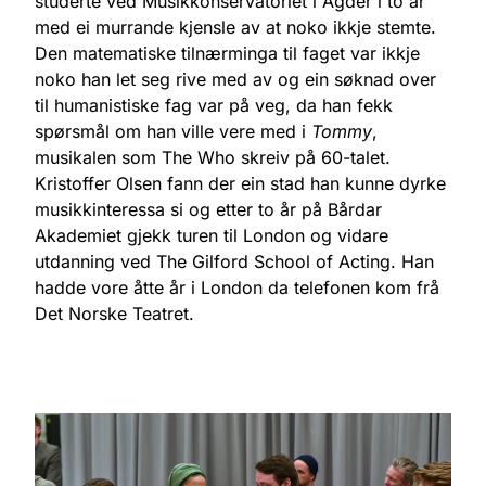
studerte ved Musikkonservatoriet i Agder i to år
med ei murrande kjensle av at noko ikkje stemte.
Den matematiske tilnærminga til faget var ikkje
noko han let seg rive med av og ein søknad over
til humanistiske fag var på veg, da han fekk
spørsmål om han ville vere med i
Tommy
,
musikalen som The Who skreiv på 60-talet.
Kristoffer Olsen fann der ein stad han kunne dyrke
musikkinteressa si og etter to år på Bårdar
Akademiet gjekk turen til London og vidare
utdanning ved The Gilford School of Acting. Han
hadde vore åtte år i London da telefonen kom frå
Det Norske Teatret.