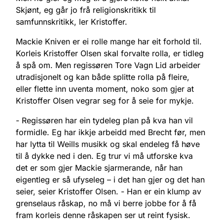
Skjønt, eg går jo frå religionskritikk til
samfunnskritikk, ler Kristoffer.
Mackie Kniven er ei rolle mange har eit forhold til.
Korleis Kristoffer Olsen skal forvalte rolla, er tidleg
å spå om. Men regissøren Tore Vagn Lid arbeider
utradisjonelt og kan både splitte rolla på fleire,
eller flette inn uventa moment, noko som gjer at
Kristoffer Olsen vegrar seg for å seie for mykje.
- Regissøren har ein tydeleg plan på kva han vil
formidle. Eg har ikkje arbeidd med Brecht før, men
har lytta til Weills musikk og skal endeleg få høve
til å dykke ned i den. Eg trur vi må utforske kva
det er som gjer Mackie sjarmerande, når han
eigentleg er så ufyseleg – i det han gjer og det han
seier, seier Kristoffer Olsen. - Han er ein klump av
grenselaus råskap, no må vi berre jobbe for å få
fram korleis denne råskapen ser ut reint fysisk.