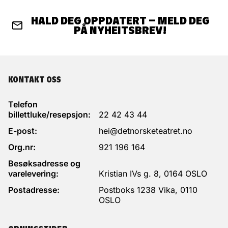
HALD DEG OPPDATERT – MELD DEG
PÅ NYHEITSBREV!
KONTAKT OSS
Telefon
billettluke/resepsjon:
22 42 43 44
E-post:
hei@detnorsketeatret.no
Org.nr:
921 196 164
Besøksadresse og
varelevering:
Kristian IVs g. 8, 0164 OSLO
Postadresse:
Postboks 1238 Vika, 0110
OSLO