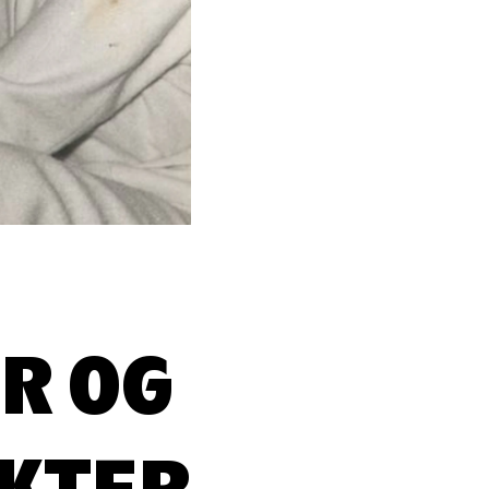
R OG
KTER