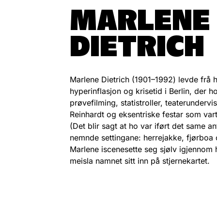
MARLENE
DIETRICH
Marlene Dietrich (1901–1992) levde frå 
hyperinflasjon og krisetid i Berlin, der 
prøvefilming, statistroller, teaterunderv
Reinhardt og eksentriske festar som vart
(Det blir sagt at ho var iført det same ant
nemnde settingane: herrejakke, fjørboa
Marlene iscenesette seg sjølv igjennom h
meisla namnet sitt inn på stjernekartet.