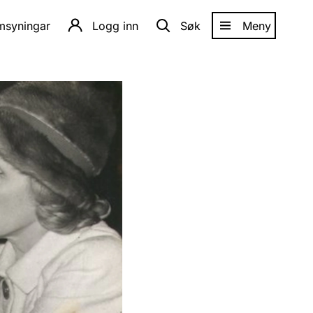
amsyningar
Logg inn
Søk
Meny