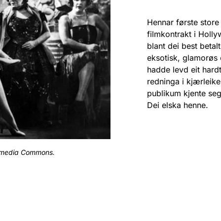
Hennar første store 
filmkontrakt i Holly
blant dei best beta
eksotisk, glamorøs 
hadde levd eit hard
redninga i kjærleike
publikum kjente seg
Dei elska henne.
kimedia Commons.