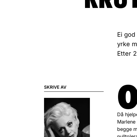
Ei god 
yrke m
Etter 
SKRIVE AV
Då hjelp
Marlene D
begge me
nulltoler