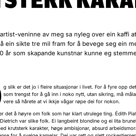
artist-veninne av meg sa nyleg over ein kaffi at
å ein sikte tre mil fram for å bevege seg ein me
20 år som skapande kunstnar kunne eg stemme 
O
g slik er det jo i fleire situasjonar i livet. For å fyre opp d
som trengst for å gå inn i noko nytt, utan sikring, må måla
vere så hårete at vi ikkje vågar røpe dei for nokon.
er det å høyre om folk som har klart utrulege ting. Édith Pia
ietrich var slike folk. Ei langbeint blondine og ei lita brune
d krutsterk karakter, høge ambisjonar, absurd arbeidsmor
anse for å svelge kamelar. Dei var rett og slett rockestjerne