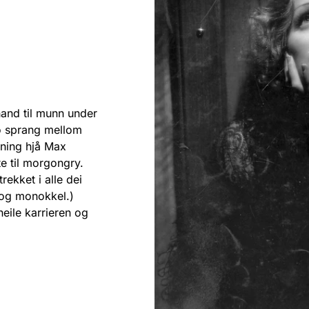
hand til munn under
ho sprang mellom
isning hjå Max
e til morgongry.
rekket i alle dei
 og monokkel.)
eile karrieren og