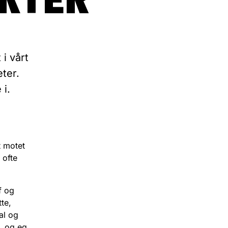
 i vårt
ter.
i.
et motet
 ofte
f og
tte,
al og
r, og eg