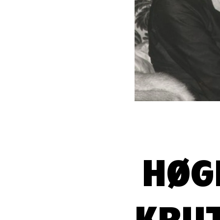
HØG
KRU