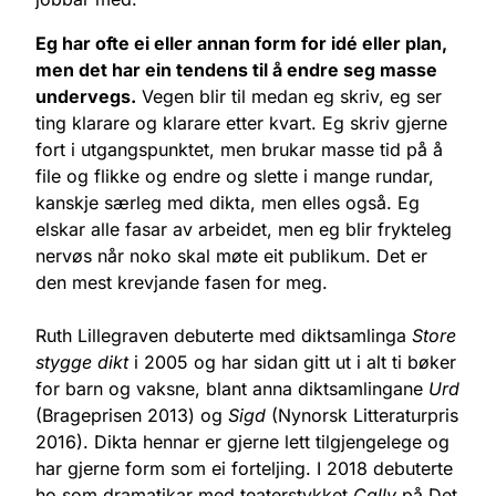
Eg har ofte ei eller annan form for idé eller plan,
men det har ein tendens til å endre seg masse
undervegs.
Vegen blir til medan eg skriv, eg ser
ting klarare og klarare etter kvart. Eg skriv gjerne
fort i utgangspunktet, men brukar masse tid på å
file og flikke og endre og slette i mange rundar,
kanskje særleg med dikta, men elles også. Eg
elskar alle fasar av arbeidet, men eg blir frykteleg
nervøs når noko skal møte eit publikum. Det er
den mest krevjande fasen for meg.
Ruth Lillegraven debuterte med diktsamlinga
Store
stygge dikt
i 2005 og har sidan gitt ut i alt ti bøker
for barn og vaksne, blant anna diktsamlingane
Urd
(Brageprisen 2013) og
Sigd
(Nynorsk Litteraturpris
2016). Dikta hennar er gjerne lett tilgjengelege og
har gjerne form som ei forteljing. I 2018 debuterte
ho som dramatikar med teaterstykket
Cally
på Det