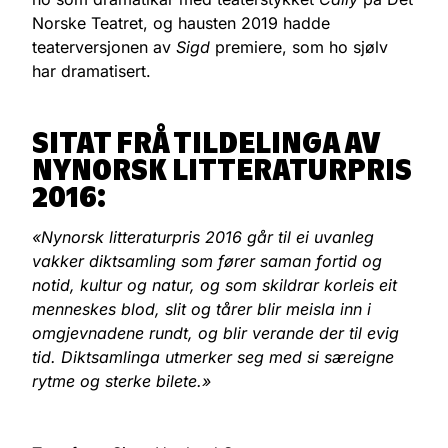
Norske Teatret, og hausten 2019 hadde
teaterversjonen av
Sigd
premiere, som ho sjølv
har dramatisert.
SITAT FRÅ TILDELINGA AV
NYNORSK LITTERATURPRIS
2016:
«Nynorsk litteraturpris 2016 går til ei uvanleg
vakker diktsamling som fører saman fortid og
notid, kultur og natur, og som skildrar korleis eit
menneskes blod, slit og tårer blir meisla inn i
omgjevnadene rundt, og blir verande der til evig
tid. Diktsamlinga utmerker seg med si særeigne
rytme og sterke bilete.»