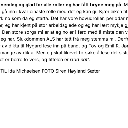
knemleg og glad for alle roller eg har fått bryne meg på.
Må
 gå inn i kvar einaste rolle med det eg kan gi. Kjærleiken til
erk no som da eg starta. Det har vore hovudroller, periodar
er, eg har kjent på stor arbeidsglede og eg har lært mykje 
 Den store sorga mi er at eg no er i ferd med å miste den v
 eg har. Sjukdommen ALS har tatt frå meg stemma mi. Derfo
te av dikta til Nygard lese inn på band, og Tov og Emil R. J
mange av dikta. Men eg skal likevel forsøke å lese det siste
t er berre to vers, og tittelen er
God natt
.
IL Ida Michaelsen FOTO Siren Høyland Sæter