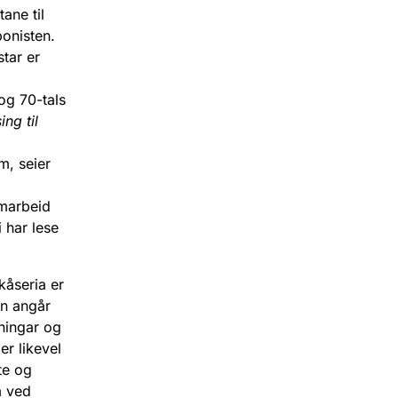
ane til
ponisten.
star er
 og 70-tals
ing til
m, seier
amarbeid
 har lese
kåseria er
en angår
tningar og
er likevel
te og
m ved