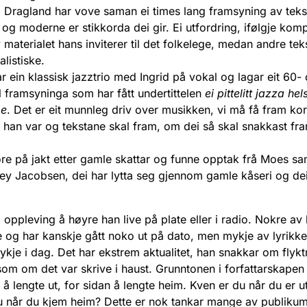
 Dragland har vove saman ei times lang framsyning av tekst
og moderne er stikkorda dei gir. Ei utfordring, ifølgje kom
materialet hans inviterer til det folkelege, medan andre tek
alistiske.
r ein klassisk jazztrio med Ingrid på vokal og lagar eit 60-
il framsyninga som har fått undertittelen
ei pittelitt jazza hels
oe
. Det er eit munnleg driv over musikken, vi må få fram kor
 han var og tekstane skal fram, om dei så skal snakkast fra
ore på jakt etter gamle skattar og funne opptak frå Moes s
ey Jacobsen, dei har lytta seg gjennom gamle kåseri og dei
i oppleving å høyre han live på plate eller i radio. Nokre av 
e og har kanskje gått noko ut på dato, men mykje av lyrikk
ykje i dag. Det har ekstrem aktualitet, han snakkar om flyk
om om det var skrive i haust. Grunntonen i forfattarskapen 
å lengte ut, for sidan å lengte heim. Kven er du når du er u
u når du kjem heim? Dette er nok tankar mange av publiku