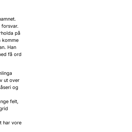
rnamnet.
 forsvar.
rholda på
 å komme
han. Han
med få ord
mlinga
v ut over
kåseri og
nge felt,
grid
et har vore