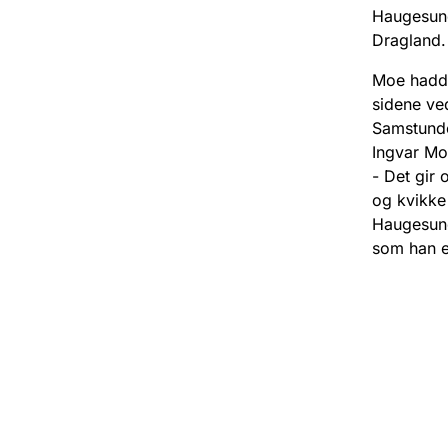
Haugesund
Dragland.
Moe hadde 
sidene ve
Samstundes
Ingvar Moe
- Det gir
og kvikke 
Haugesund 
som han ei