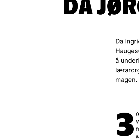
DA JØ
Da Ingr
Haugesu
å underh
lærarorg
magen.
3
0
W
f