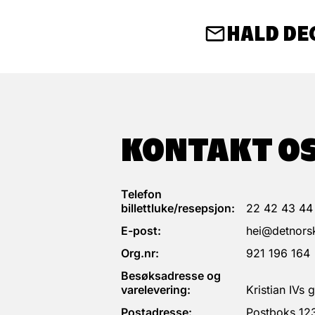
HALD DE
KONTAKT O
Telefon
billettluke/resepsjon:
22 42 43 44
E-post:
hei@detnorsk
Org.nr:
921 196 164
Besøksadresse og
varelevering:
Kristian IVs
Postadresse:
Postboks 12