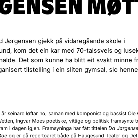
RGENSEN MØT
id Jørgensen gjekk på vidaregåande skole i
nd, kom det ein kar med 70-talssveis og lusek
alde. Det som kunne ha blitt eit svakt minne fr
anisert tilstelling i ein sliten gymsal, slo henne
 år seinare løftar ho, saman med komponist og bassist Ole 
etten, Ingvar Moes poetiske, vittige og politisk framsynte t
ram i dagen igjen. Framsyninga har fått tittelen
Da Jørgense
Moe
og er på repertoaret både på Haugesund Teater og Det