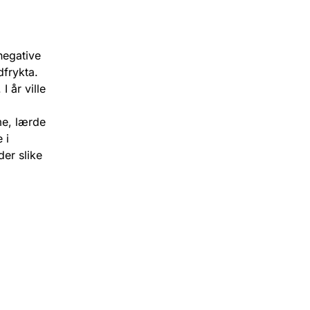
negative
frykta.
I år ville
me, lærde
 i
der slike