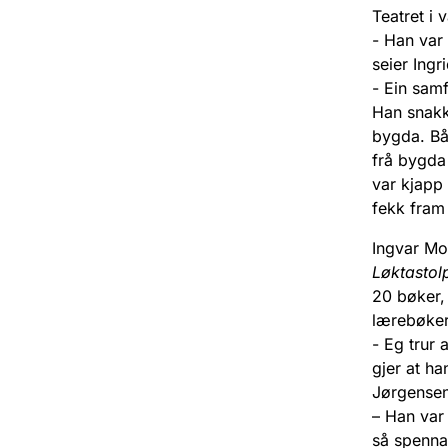
Teatret i 
- Han var 
seier Ing
- Ein samf
Han snakk
bygda. Bå
frå bygda
var kjapp
fekk fram
Ingvar Mo
Løktastol
20 bøker, 
lærebøker
- Eg trur 
gjer at ha
Jørgensen
– Han var 
så spenna