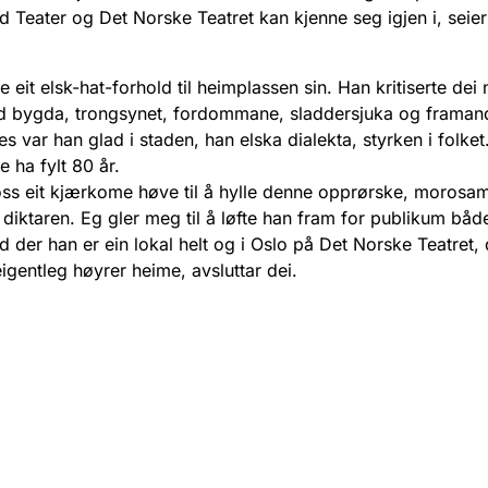
 Teater og Det Norske Teatret kan kjenne seg igjen i, seier
eit elsk-hat-forhold til heimplassen sin. Han kritiserte dei 
d bygda, trongsynet, fordommane, sladdersjuka og framand
 var han glad i staden, han elska dialekta, styrken i folket. 
 ha fylt 80 år.
 oss eit kjærkome høve til å hylle denne opprørske, morosa
diktaren. Eg gler meg til å løfte han fram for publikum både
der han er ein lokal helt og i Oslo på Det Norske Teatret, 
gentleg høyrer heime, avsluttar dei.