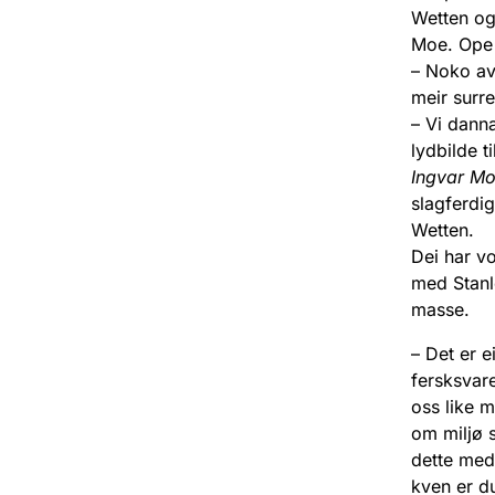
Wetten og
Moe. Ope 
– Noko av 
meir surre
– Vi danna
lydbilde t
Ingvar M
slagferdig
Wetten.
Dei har v
med Stanl
masse.
– Det er e
fersksvar
oss like m
om miljø s
dette med 
kven er d