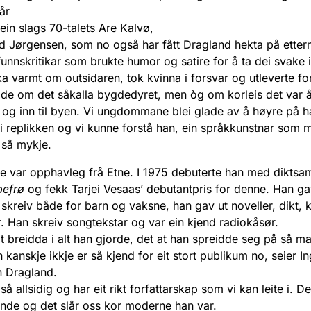
vår
ein slags 70-talets Are Kalvø,
rid Jørgensen, som no også har fått Dragland hekta på ette
unnskritikar som brukte humor og satire for å ta dei svake i
a varmt om outsidaren, tok kvinna i forsvar og utleverte fo
de om det såkalla bygdedyret, men òg om korleis det var
 og inn til byen. Vi ungdommane blei glade av å høyre på 
 i replikken og vi kunne forstå han, ein språkkunstnar som 
 så mykje.
e var opphavleg frå Etne. I 1975 debuterte han med diktsa
pefrø
og fekk Tarjei Vesaas’ debutantpris for denne. Han ga
skreiv både for barn og vaksne, han gav ut noveller, dikt, 
. Han skreiv songtekstar og var ein kjend radiokåsør.
at breidda i alt han gjorde, det at han spreidde seg på så ma
n kanskje ikkje er så kjend for eit stort publikum no, seier In
 Dragland.
så allsidig og har eit rikt forfattarskap som vi kan leite i. D
nde og det slår oss kor moderne han var.