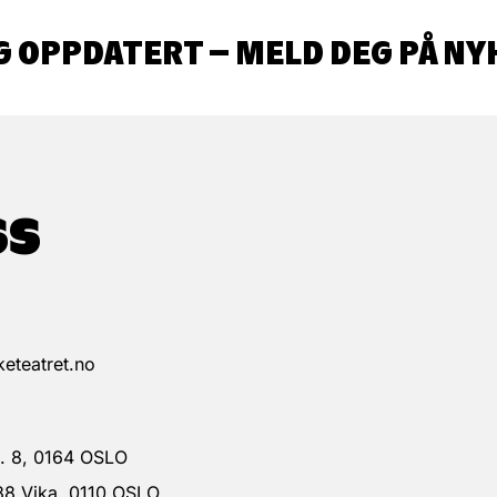
G OPPDATERT – MELD DEG PÅ NY
SS
eteatret.no
 g. 8, 0164 OSLO
38 Vika, 0110 OSLO