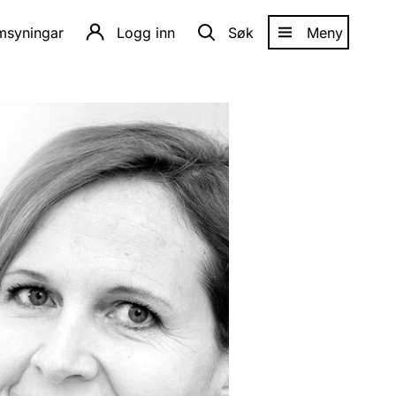
amsyningar
Logg inn
Søk
Meny