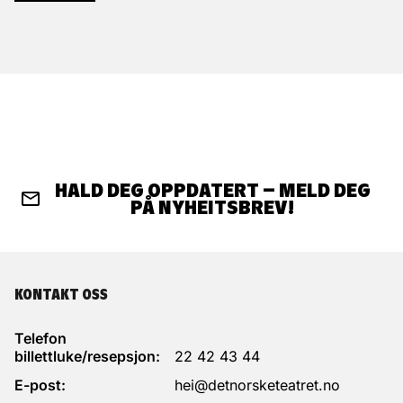
HALD DEG OPPDATERT – MELD DEG
PÅ NYHEITSBREV!
KONTAKT OSS
Telefon
billettluke/resepsjon:
22 42 43 44
E-post:
hei@detnorsketeatret.no