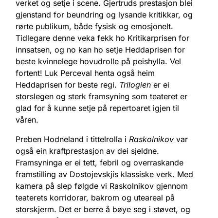
verket og setje i scene. Gjertruds prestasjon blei
gjenstand for beundring og lysande kritikkar, og
rørte publikum, både fysisk og emosjonelt.
Tidlegare denne veka fekk ho Kritikarprisen for
innsatsen, og no kan ho setje Heddaprisen for
beste kvinnelege hovudrolle på peishylla. Vel
fortent! Luk Perceval henta også heim
Heddaprisen for beste regi.
Trilogien
er ei
storslegen og sterk framsyning som teateret er
glad for å kunne setje på repertoaret igjen til
våren.
Preben Hodneland i tittelrolla i
Raskolnikov
var
også ein kraftprestasjon av dei sjeldne.
Framsyninga er ei tett, febril og overraskande
framstilling av Dostojevskjis klassiske verk. Med
kamera på slep følgde vi Raskolnikov gjennom
teaterets korridorar, bakrom og uteareal på
storskjerm. Det er berre å bøye seg i støvet, og