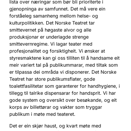
lista over næringar som bør bli prioriterte i
gjenopninga av samfunnet. Det må vere ein
forståeleg samanheng mellom helse- og
kulturpolitikken. Det Norske Teatret tar
smittevernet på høgaste alvor og alle
produksjonar er underlagde strenge
smittevernregime. Vi lagar teater med
profesjonalitet og forsiktigheit. Vi ønsker at
styresmaktene kan gi oss tilliten til å handsame eit
meir variert tal på publikummarar, med tiltak som
er tilpassa dei områda vi disponerer. Det Norske
Teatret har store publikumsflater, gode
toalettfasilitetar som garanterer for handhygiene, i
tillegg til talrike dispensarar for handsprit. Vi har
gode system og oversikt over besøkande, og eit
korps av billettørar og vakter som tryggar
publikum i møte med teateret.
Det er ein skjør haust, og kvart møte med