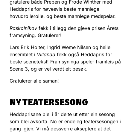
gratulere både Preben og Frode Winther med
Heddapris for høvesvis beste mannlege
hovudrollerolle, og beste mannlege medspelar.
Raskolnikov
fekk i tillegg den gjeve prisen Årets
framsyning. Gratulerer!
Lars Erik Holter, Ingrid Weme Nilsen og heile
ensemblet i
Villanda
fekk også Heddapris for
beste scenetekst! Framsyninga speler framleis på
Scene 3, og er vel verdt eit besøk.
Gratulerer alle saman!
NY TEATERSESONG
Heddaprisane blei i år delte ut etter ein sesong
som blei avkorta. No er endeleg teatersesongen i
gang igjen. Vi må dessverre akseptere at det