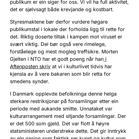
publikum er ein siger for oss. Vi vil ha full aktivitet,
det er sjølvsagt både krevjande og kostbart.
Styresmaktene bør derfor vurdere høgare
publikumstal i lokale der forholda ligg til rette for
det. Riktig doserte tiltak i kampen mot viruset er
svært viktig. Dei bør også vere rimelege,
forståelege og mest mogleg treffsikre. Morten
Gjelten i NTO har et godt poeng når han
i
Aftenposten skriv
at vi i kulturlivet tidvis har
kjensla av å vere bakaren som blir retta for
smedens synder.
I Danmark opplevde befolkninga denne helga
sterkare restriksjonar på forsamlingar etter ein
periode med aukande smitte. Unnataket var
kulturarrangement med sitjande forsamlingar. Der
er det 500 som gjeld. Det var flott å høyre
statsministeren understreke dette. Det gir inntrykk
av ein nasjon som faktisk ser kunst og kultur som