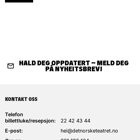
HALD DEG OPPDATERT – MELD DEG
PÅ NYHEITSBREV!
KONTAKT OSS
Telefon
billettluke/resepsjon:
22 42 43 44
E-post:
hei@detnorsketeatret.no