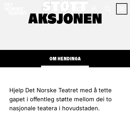
STØTT
STØTT
AKSJONEN
AKSJONEN
OM HENDINGA
Hjelp Det Norske Teatret med å tette
gapet i offentleg støtte mellom dei to
nasjonale teatera i hovudstaden.