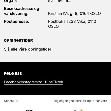
Org.nr:
921 196 164
Besøksadresse og
varelevering:
Kristian IVs g. 8, 0164 OSLO
Postadresse:
Postboks 1238 Vika, 0110
OSLO
OPNINGSTIDER
Sjå alle våre opningstider
FØLG OSS
Facebook
Instagram
YouTube
Tiktok
Sponsorar:
Tilgjengelegheitserklæring
Personvern