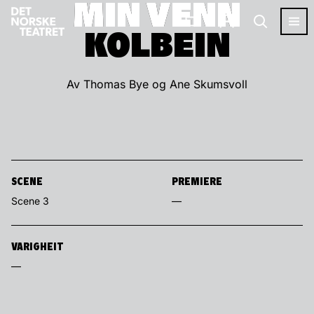
MIN VENN
MIN VENN
KOLBEIN
KOLBEIN
Av Thomas Bye og Ane Skumsvoll
SCENE
PREMIERE
Scene 3
—
VARIGHEIT
—