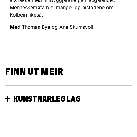
å snakke med innbyggjarane på Haugalandet.
Menneskemøta blei mange, og historiene om
Kolbein likeså.
Med
Thomas Bye og Ane Skumsvoll.
FINN UT MEIR
KUNSTNARLEG LAG
Regissørar