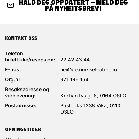
Thomas Bye og Ane Skumsvoll
HALD DEG OPPDATERT – MELD DEG
PÅ NYHEITSBREV!
Komponist
Thomas Bye
Senografi
KONTAKT OSS
Thomas Bye og Ane Skumsvoll
Telefon
Lysdesignar
billettluke/resepsjon:
22 42 43 44
Ole Frederik Melhuus Olderkjær
E-post:
hei@detnorsketeatret.no
Org.nr:
921 196 164
Besøksadresse og
varelevering:
Kristian IVs g. 8, 0164 OSLO
Postadresse:
Postboks 1238 Vika, 0110
OSLO
OPNINGSTIDER