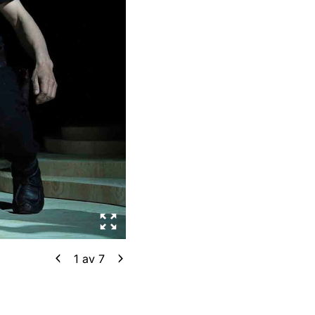
1
av
7