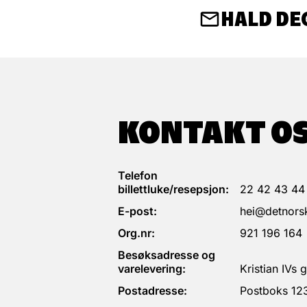
HALD DE
Regissør
Frank Jørstad
KONTAKT O
Telefon
billettluke/resepsjon:
22 42 43 44
E-post:
hei@detnorsk
Org.nr:
921 196 164
Besøksadresse og
varelevering:
Kristian IVs
Postadresse:
Postboks 12