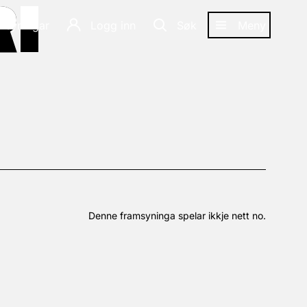
RI
RI
amsyningar
Logg inn
Søk
Meny
Denne framsyninga spelar ikkje nett no.