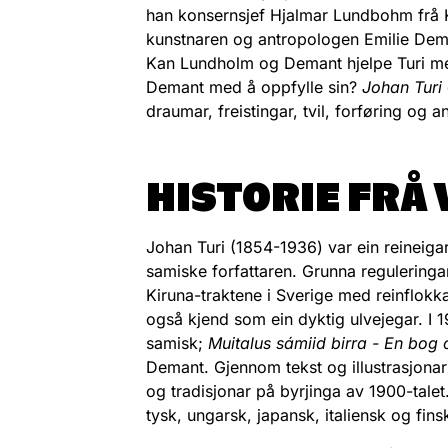
han konsernsjef Hjalmar Lundbohm frå 
kunstnaren og antropologen Emilie Dem
Kan Lundholm og Demant hjelpe Turi me
Demant med å oppfylle sin?
Johan Turi
draumar, freistingar, tvil, forføring og a
HISTORIE FRÅ
Johan Turi (1854-1936) var ein reineiga
samiske forfattaren. Grunna reguleringar i
Kiruna-traktene i Sverige med reinflokka
også kjend som ein dyktig ulvejegar. I 
samisk;
Muitalus sámiid birra - En bog 
Demant. Gjennom tekst og illustrasjonar 
og tradisjonar på byrjinga av 1900-talet
tysk, ungarsk, japansk, italiensk og fins