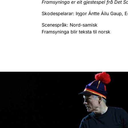
Framsyninga er eit gjestespel frå Det 
Skodespelarar: Iŋgor Ántte Áilu Gaup, Eg
Scenespråk: Nord-samisk
Framsyninga blir teksta til norsk