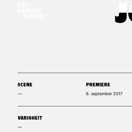
J
J
SCENE
PREMIERE
—
6. september 2017
VARIGHEIT
—