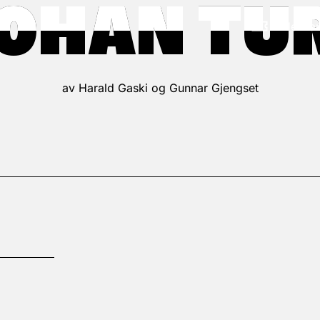
OHAN TU
OHAN TU
Alle fr
av Harald Gaski og Gunnar Gjengset