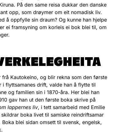
Kiruna. På den same reisa dukkar den danske
ant opp, som drøymer om eit nomadisk liv.
d å oppfylle sin draum? Og kunne han hjelpe
er ei framsyning om korleis ei bok blei til, om
nger.
 VERKELEGHEITA
r frå Kautokeino, og blir rekna som den første
 flyttsamanes drift, valde han å flytte til
ne og familien sin i 1870-åra. Her blei han
1910 gav han ut den første boka skrive på
om lappernes liv
, i tett samarbeid med Emilie
skildrar boka livet til samiske reindriftsamar
. Boka blei sidan omsett til svensk, engelsk,
k.