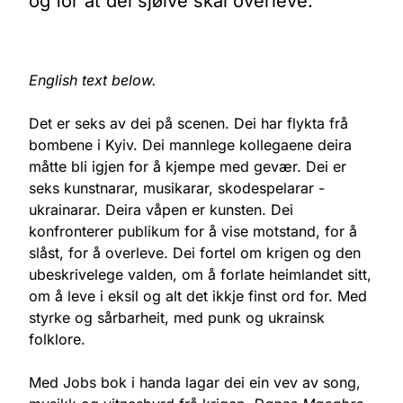
og for at dei sjølve skal overleve.
English text below.
Det er seks av dei på scenen. Dei har flykta frå
bombene i Kyiv. Dei mannlege kollegaene deira
måtte bli igjen for å kjempe med gevær. Dei er
seks kunstnarar, musikarar, skodespelarar -
ukrainarar. Deira våpen er kunsten. Dei
konfronterer publikum for å vise motstand, for å
slåst, for å overleve. Dei fortel om krigen og den
ubeskrivelege valden, om å forlate heimlandet sitt,
om å leve i eksil og alt det ikkje finst ord for. Med
styrke og sårbarheit, med punk og ukrainsk
folklore.
Med Jobs bok i handa lagar dei ein vev av song,