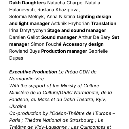
Dakh Daughters
Natacha Charpe, Natalia
Halanevych, Ruslana Khazipova,
Solomia Melnyk, Anna Nikitina
Lighting design
and light manager
Astkhik Hryhorian
Translation
Irina Dmytrychyn
Stage and sound manager
Damien Gallot
Sound manager
Arthur De Bary
Set
manager
Simon Fouché
Accessory design
Rowland Buys
Production manager
Gabrielle
Dupas
Executive Production
Le Préau CDN de
Normandie-Vire
With the support of the Ministy of Culture
Ministère de la Culture/DRAC Normandie, de la
Fonderie, au Mans et du Dakh Theatre, Kyiv,
Ukraine
Co-production by l’Odéon-Théâtre de l’Europe –
Paris ; Théâtre National de Strasbourg ; Le
Théâtre de Vidy-Lausanne ; Les Quinconces et