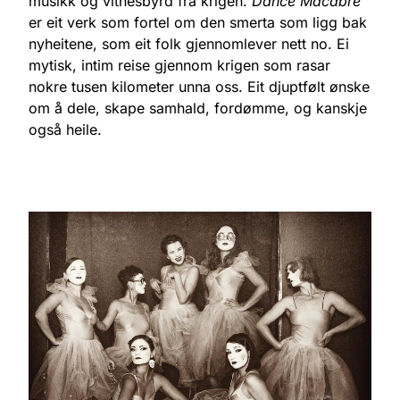
musikk og vitnesbyrd frå krigen.
Dance Macabre
er eit verk som fortel om den smerta som ligg bak
nyheitene, som eit folk gjennomlever nett no. Ei
mytisk, intim reise gjennom krigen som rasar
nokre tusen kilometer unna oss. Eit djuptfølt ønske
om å dele, skape samhald, fordømme, og kanskje
også heile.