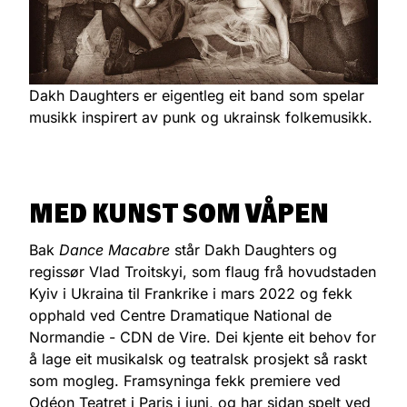
Dakh Daughters er eigentleg eit band som spelar
musikk inspirert av punk og ukrainsk folkemusikk.
MED KUNST SOM VÅPEN
Bak
Dance Macabre
står Dakh Daughters og
regissør Vlad Troitskyi, som flaug frå hovudstaden
Kyiv i Ukraina til Frankrike i mars 2022 og fekk
opphald ved Centre Dramatique National de
Normandie - CDN de Vire. Dei kjente eit behov for
å lage eit musikalsk og teatralsk prosjekt så raskt
som mogleg. Framsyninga fekk premiere ved
Odéon Teatret i Paris i juni, og har sidan spelt ved