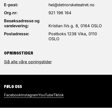
E-post:
hei@detnorsketeatret.no
Org.nr:
921 196 164
Besøksadresse og
varelevering:
Kristian IVs g. 8, 0164 OSLO
Postadresse:
Postboks 1238 Vika, 0110
OSLO
OPNINGSTIDER
Sjå alle våre opningstider
FØLG OSS
Facebook
Instagram
YouTube
Tiktok