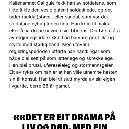
Kallenamnet Caligula fekk han av soldatane, som
likte å kle den vesle guten i soldatklede, og det
tyder (soldat)støvel, eller sandal, som var det
soldatane nytta på den tida. Han kom til makta
etter å ha drepe nevøen sin Tiberius. Dei første åra
av regjeringstida si skal han ha vore godt likt og
styrte med stødig hand. Men utover i
regjeringsperioden utførte han handlingar som
både blei sett på som latterlege og skrekkelege.
Han blei brutal, uføreseieleg og stormannsgalen.
Eit av rykta om han er at han ville utnemne hesten
sin til konsul. Han blei til slutt myrda av sin eigen
livgarde, berre 28 år gamal.
«DET ER EIT DRAMA PÅ
LIV OG DØD, MED EIN