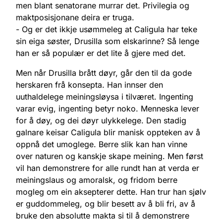
men blant senatorane murrar det. Privilegia og
maktposisjonane deira er truga.
- Og er det ikkje usømmeleg at Caligula har teke
sin eiga søster, Drusilla som elskarinne? Så lenge
han er så populær er det lite å gjere med det.
Men når Drusilla brått døyr, går den til da gode
herskaren frå konsepta. Han innser den
uuthaldelege meiningsløysa i tilværet. Ingenting
varar evig, ingenting betyr noko. Menneska lever
for å døy, og dei døyr ulykkelege. Den stadig
galnare keisar Caligula blir manisk oppteken av å
oppnå det umoglege. Berre slik kan han vinne
over naturen og kanskje skape meining. Men først
vil han demonstrere for alle rundt han at verda er
meiningslaus og amoralsk, og fridom berre
mogleg om ein aksepterer dette. Han trur han sjølv
er guddommeleg, og blir besett av å bli fri, av å
bruke den absolutte makta si til å demonstrere