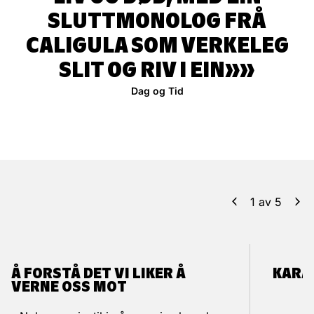
SLUTTMONOLOG FRÅ
CALIGULA SOM VERKELEG
SLIT OG RIV I EIN»
Dag og Tid
1
av
5
Å FORSTÅ DET VI LIKER Å
KARA
VERNE OSS MOT