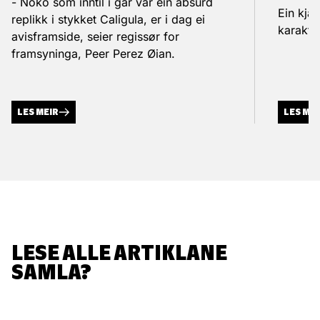
- Noko som inntil i går var ein absurd
Ein kja
replikk i stykket Caligula, er i dag ei
karakte
avisframside, seier regissør for
framsyninga, Peer Perez Øian.
LES MEIR
LES ME
LESE ALLE ARTIKLANE
SAMLA?