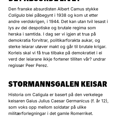
Den franske absurdisten Albert Camus stykke
Caligula
blei påbegynt i 1938 og kom ut etter
andre verdskrigen, i 1944. Det kan utan tvil lesast i
lys av dei despotiske og brutale regima som
herska i samtida. I dag ser vi igjen at trua på
demokratia forvitrar, politikarforakta aukar, og
sterke leiarar utøver makt og går til brutale krigar.
Korleis skal vi få trua tilbake på demokratiet i ei
verd der leiarane ikkje fortener tilliten vår? undrar
regissør Peer Perez.
STORMANNSGALEN KEISAR
Historia om Caligula er basert på den verkelege
keisaren Gaius Julius Caesar Germanicus (f. år 12),
som voks opp mellom soldatar på ulike
militærforlegningar i det gamle Romerriket.