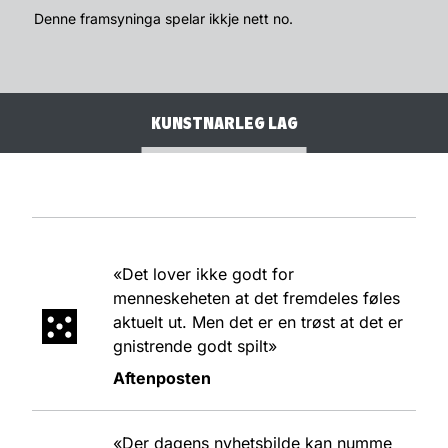
OM FRAMSYNINGA
Denne framsyninga spelar ikkje nett no.
SKODESPELARAR
KUNSTNARLEG LAG
MEDVERKANDE
«Det lover ikke godt for
menneskeheten at det fremdeles føles
aktuelt ut. Men det er en trøst at det er
gnistrende godt spilt»
Aftenposten
«Der dagens nyhetsbilde kan numme