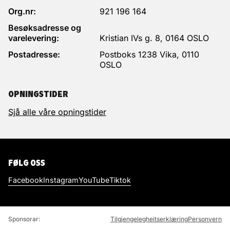
Komponist
Org.nr:
921 196 164
Teknisk produsent
Gaute Tønder
Eigil Aasen
Besøksadresse og
varelevering:
Kristian IVs g. 8, 0164 OSLO
Koreograf
Rekvisitørar
Kristin Ryg Helgebostad
Postadresse:
Postboks 1238 Vika, 0110
Ada Hesjevoll og Eline Gundersen Ås
MORTEN SVARTVEIT
GINA BERNHOFT
OSLO
GØRVELL
Dramaturg
Helikon
Maskør og parykkmakar
Siri Løkholm Ramberg
Scipio
OPNINGSTIDER
Ida Frithioff
Forlag
Sjå alle våre opningstider
Lydteknikar
Nordiska ApS
Lewis Keller
Kostymekoordinator
FØLG OSS
Kitty Krohn Riege
Facebook
Instagram
YouTube
Tiktok
Lysmeister
Vilde Wessel Ljungberg
Sponsorar:
Tilgjengelegheitserklæring
Personvern
Scenemeister