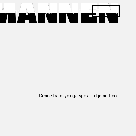
EMANNEN
EMANNEN
amsyningar
Logg inn
Søk
Meny
Denne framsyninga spelar ikkje nett no.