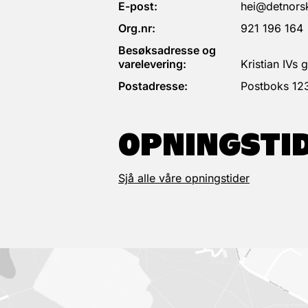
E-post:
hei@detnorsk
Org.nr:
921 196 164
Besøksadresse og
varelevering:
Kristian IVs
Postadresse:
Postboks 12
OPNINGSTI
Sjå alle våre opningstider