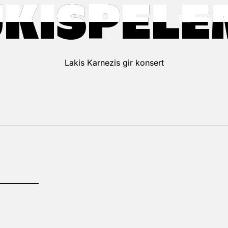
KISPEL
KISPEL
Alle fr
Lakis Karnezis gir konsert