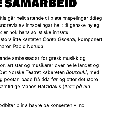
 SAMARBEID
går heilt attende til plateinnspelingar tidleg
drevis av innspelingar heilt til ganske nyleg.
er nok hans solistiske innsats i
storslåtte kantaten
Canto General,
komponert
innaren Pablo Neruda.
trålande ambassadør for gresk musikk og
, artistar og musikarar over heile landet og
 Det Norske Teatret kabareten
Bouzouki
, med
poetar, både frå tida før og etter det store
samtidige Manos Hatzidakis (
Aldri på ein
dbitar blir å høyre på konserten vi no