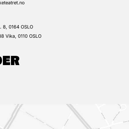
eteatret.no
 g. 8, 0164 OSLO
38 Vika, 0110 OSLO
DER