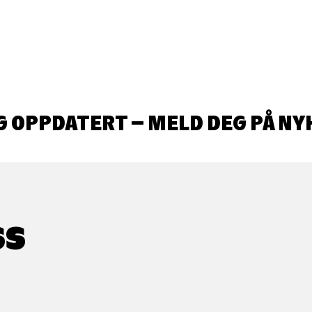
G OPPDATERT – MELD DEG PÅ NY
SS