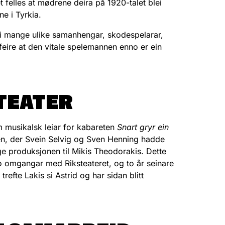
felles at mødrene deira på 1920-talet blei
ne i Tyrkia.
i mange ulike samanhengar, skodespelarar,
 feire at den vitale spelemannen enno er ein
TEATER
om musikalsk leiar for kabareten
Snart gryr ein
n, der Svein Selvig og Sven Henning hadde
ge produksjonen til Mikis Theodorakis. Dette
to omgangar med Riksteateret, og to år seinare
refte Lakis si Astrid og har sidan blitt