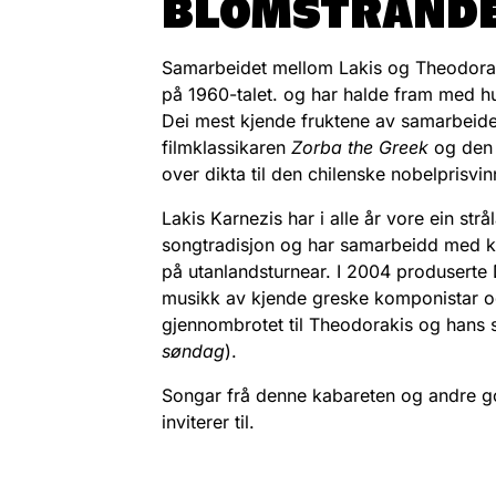
BLOMSTRANDE
Samarbeidet mellom Lakis og Theodorakis 
på 1960-talet. og har halde fram med hun
Dei mest kjende fruktene av samarbeidet 
filmklassikaren
Zorba the Greek
og den 
over dikta til den chilenske nobelprisv
Lakis Karnezis har i alle år vore ein s
songtradisjon og har samarbeidd med kor
på utanlandsturnear. I 2004 produserte
musikk av kjende greske komponistar og 
gjennombrotet til Theodorakis og hans 
søndag
).
Songar frå denne kabareten og andre go
inviterer til.