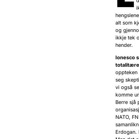
d
i
hengslene
alt som kj
og gjennom
ikkje tek 
hender.
Ionesco s
totalitær
oppteken a
seg skepti
vi også s
komme unn
Berre sjå
organisas
NATO, FN 
samanlikn
Erdogan. D