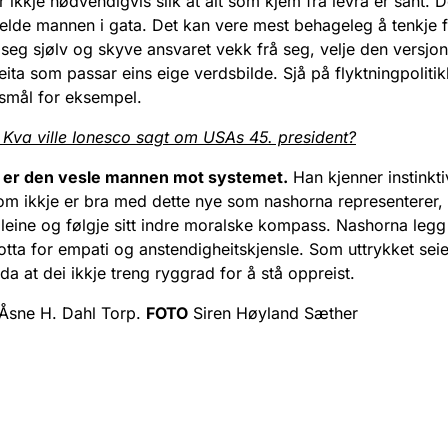
 ikkje nødvendigvis slik at alt som kjem frå levra er sant. D
jelde mannen i gata. Det kan vere mest behageleg å tenkje 
 seg sjølv og skyve ansvaret vekk frå seg, velje den versjo
ita som passar eins eige verdsbilde. Sjå på flyktningpoliti
smål for eksempel.
 Kva ville Ionesco sagt om USAs 45. president?
 er den vesle mannen mot systemet.
Han kjenner instinkti
om ikkje er bra med dette nye som nashorna representerer,
aleine og følgje sitt indre moralske kompass. Nashorna legg
blotta for empati og anstendigheitskjensle. Som uttrykket seie
da at dei ikkje treng ryggrad for å stå oppreist.
Åsne H. Dahl Torp.
FOTO
Siren Høyland Sæther