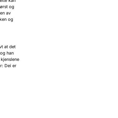
ette kan
først og
nen av
kken og
vt at det
 og han
 kjenslene
r: Dei er