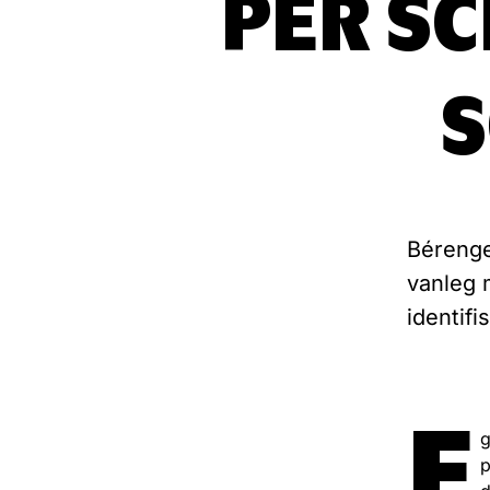
PER SC
S
Bérenger
vanleg 
identif
E
g
p