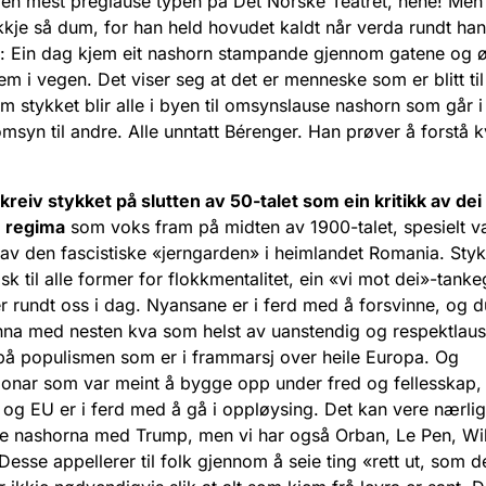
en mest preglause typen på Det Norske Teatret, hehe! Men
kkje så dum, for han held hovudet kaldt når verda rundt han
: Ein dag kjem eit nashorn stampande gjennom gatene og 
em i vegen. Det viser seg at det er menneske som er blitt ti
 stykket blir alle i byen til omsynslause nashorn som går i
omsyn til andre. Alle unntatt Bérenger. Han prøver å forstå
kreiv stykket på slutten av 50-talet som ein kritikk av dei
e regima
som voks fram på midten av 1900-talet, spesielt v
v den fascistiske «jerngarden» i heimlandet Romania. Stykke
sk til alle former for flokkmentalitet, ein «vi mot dei»-tan
er rundt oss i dag. Nyansane er i ferd med å forsvinne, og 
a med nesten kva som helst av uanstendig og respektlaus
 på populismen som er i frammarsj over heile Europa. Og
jonar som var meint å bygge opp under fred og fellesskap
og EU er i ferd med å gå i oppløysing. Det kan vere nærli
e nashorna med Trump, men vi har også Orban, Le Pen, Wi
esse appellerer til folk gjennom å seie ting «rett ut, som de