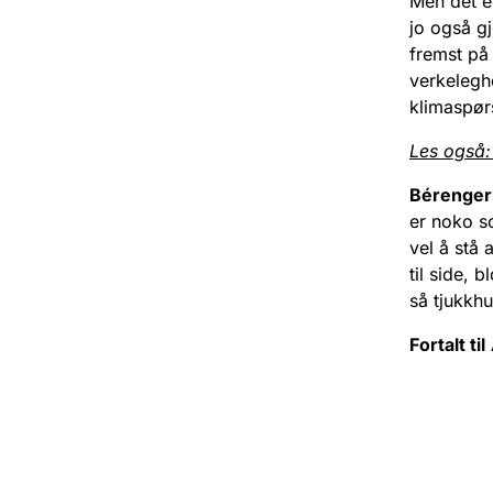
Men det er
jo også g
fremst på
verkeleghe
klimaspør
Les også:
Bérenger
er noko s
vel å stå 
til side, 
så tjukkhu
Fortalt til