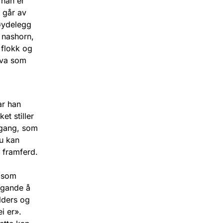
 han er
 går av
øydelegg
l nashorn,
 flokk og
 kva som
ar han
t stiller
kegang, som
du kan
 framferd.
, som
ggande å
lders og
i er».