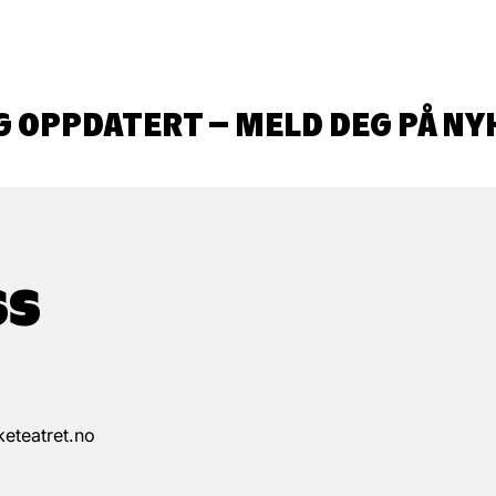
G OPPDATERT – MELD DEG PÅ NY
SS
eteatret.no