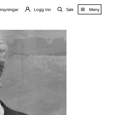
amsyningar
Logg inn
Søk
Meny