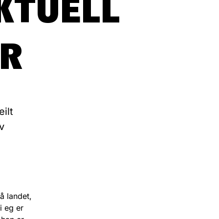
AKTUELL
ER
ilt
v
å landet,
i eg er