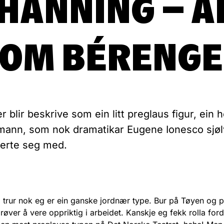
HANNING – 
OM BÉRENG
 blir beskrive som ein litt preglaus figur, ein he
mann, som nok dramatikar Eugene Ionesco sjøl
iserte seg med.
 trur nok eg er ein ganske jordnær type. Bur på Tøyen og p
røver å vere oppriktig i arbeidet. Kanskje eg fekk rolla ford