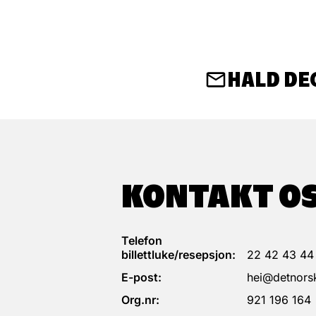
HALD DE
KONTAKT O
Telefon
billettluke/resepsjon:
22 42 43 44
E-post:
hei@detnorsk
Org.nr:
921 196 164