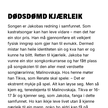
DØDSDØMD KJÆRLEIK
Songen er Jakobas redning i samfunnet. Som
kastratsongar kan han leve vidare – men det har
ein stor pris. Han må gjennomføre eit velkjent
fysisk inngrep som gjer han til evnukk. Dermed
mistar han heile identiteten sin og kva han er og
kunne ha blitt. Retten til kjærleik. Jakoba har
vunne ein stor songkonkurranse og har fått plass
på songskolen til den aller mest verdsette
songlærarinna; Malinovskaja. Hos henne møter
han Tikva, som Renate skal spele: – Det er
ekstremt mykje på spel. Alt kan løyse seg. Men så
kjem eg, tenestejenta til Malinovskaja. Tikva er 16-
17 år og kjenner seg, som Jakoba, fanga i dette
samfunnet. Ho kan ikkje leve livet utan å kjenne
nærleik til ein mann, noko ho aldri kan få på