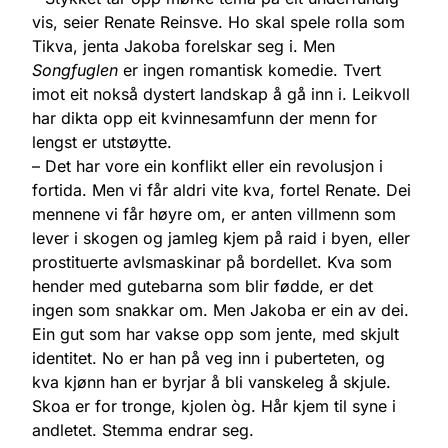
vis, seier Renate Reinsve. Ho skal spele rolla som
Tikva, jenta Jakoba forelskar seg i. Men
Songfuglen
er ingen romantisk komedie. Tvert
imot eit nokså dystert landskap å gå inn i. Leikvoll
har dikta opp eit kvinnesamfunn der menn for
lengst er utstøytte.
– Det har vore ein konflikt eller ein revolusjon i
fortida. Men vi får aldri vite kva, fortel Renate. Dei
mennene vi får høyre om, er anten villmenn som
lever i skogen og jamleg kjem på raid i byen, eller
prostituerte avlsmaskinar på bordellet. Kva som
hender med gutebarna som blir fødde, er det
ingen som snakkar om. Men Jakoba er ein av dei.
Ein gut som har vakse opp som jente, med skjult
identitet. No er han på veg inn i puberteten, og
kva kjønn han er byrjar å bli vanskeleg å skjule.
Skoa er for tronge, kjolen òg. Hår kjem til syne i
andletet. Stemma endrar seg.