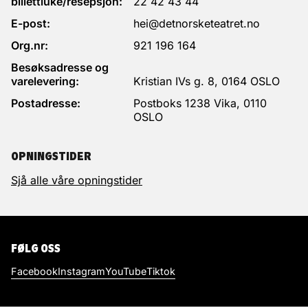
billettluke/resepsjon:
22 42 43 44
E-post:
hei@detnorsketeatret.no
Org.nr:
921 196 164
Besøksadresse og
varelevering:
Kristian IVs g. 8, 0164 OSLO
Postadresse:
Postboks 1238 Vika, 0110
OSLO
OPNINGSTIDER
Sjå alle våre opningstider
FØLG OSS
Facebook
Instagram
YouTube
Tiktok