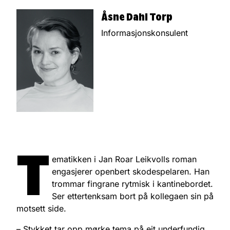
Åsne Dahl Torp
Informasjonskonsulent
T
ematikken i Jan Roar Leikvolls roman
engasjerer openbert skodespelaren. Han
trommar fingrane rytmisk i kantinebordet.
Ser ettertenksam bort på kollegaen sin på
motsett side.
– Stykket tar opp mørke tema på eit underfundig