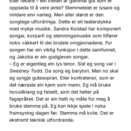
Eller rettare – ein tretten år gammal gut som er
oppseda til å vere jente? Stemmeleiet er lysare og
mildare enn vanleg. Men aller størst er den
songlege utfordringa. Dette er eit teaterstykke
med mykje musikk. Sandra Kolstad har komponert
songar, korparti og stemningsmusikk som tilfører
noko vakkert til dei brutale omgjevnadene. For
songen har ein viktig funksjon i dette samfunnet,
og Jakoba er ein gudgjeven songar.
– Eg er eigentleg ein lys tenor. Sist eg song var i
Sweeney Todd.
Da song eg baryton. Men no skal
eg syngje gutesopran. Eller kontratenor, som er
det næraste ein kjem som mann. Eg må bruke
hovudklang og falsett, som det heiter på
fagspråket. Det er ein heilt ny måte for meg å
bruke stemma på. Eg kan ikkje spele i noka
framsyning dagen før. Stemma må kvile. Det er
ekstremt teknisk utfordrande.