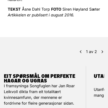
TEKST
Åsne Dahl Torp
FOTO
Siren Høyland Sæter
Artikkelen er publisert i august 2016.
1
av
2
EIT SPØRSMÅL OM PERFEKTE
UTAN
HAGAR OG UGRAS
I framsyninga Songfuglen har Jan Roar
Utanfor
Leikvoll dikta fram eit totalitært
mange f
kvinnesamfunn, der mennene er
fordrivne for fleire generasjonar sidan.