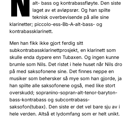
N
alt- bass og kontrabassfløyte. Den siste
laget av et avløpsrør. Og han spilte
teknisk overbevisende på alle sine
klarinetter; piccolo-ess-Bb-A-alt-bass- og
kontrabassklarinett.
Men han fikk ikke gjort ferdig sitt
subkontrabassklarinettprosjekt, en klarinett som
skulle enda dypere enn Tubaxen. Og ingen kunne
brumle som Nils. Det ristet i hele huset når Nils dro
på med saksofonene sine. Det finnes neppe en
musiker som behersker så mye som han gjorde, ja
han spilte alle saksofonene også, med like stort
overskudd; sopranino-sopran-alt-tenor-baryton-
bass-kontrabass og subcontrabass-
saksofon(tubax). Den siste er det vel bare sju av i
hele verden. Altså et lydomfang som er helt unikt.