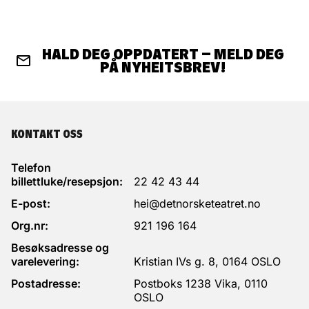
HALD DEG OPPDATERT – MELD DEG
PÅ NYHEITSBREV!
KONTAKT OSS
Telefon
billettluke/resepsjon:
22 42 43 44
E-post:
hei@detnorsketeatret.no
Org.nr:
921 196 164
Besøksadresse og
varelevering:
Kristian IVs g. 8, 0164 OSLO
Postadresse:
Postboks 1238 Vika, 0110
OSLO