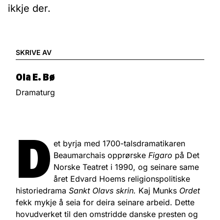
ikkje der.
SKRIVE AV
Ola E. Bø
Dramaturg
D
et byrja med 1700-talsdramatikaren
Beaumarchais opprørske
Figaro
på Det
Norske Teatret i 1990, og seinare same
året Edvard Hoems religionspolitiske
historiedrama
Sankt Olavs skrin.
Kaj Munks
Ordet
fekk mykje å seia for deira seinare arbeid. Dette
hovudverket til den omstridde danske presten og