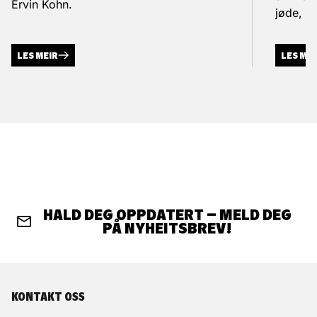
Ervin Kohn.
jøde, k
LES MEIR
LES ME
HALD DEG OPPDATERT – MELD DEG
PÅ NYHEITSBREV!
KONTAKT OSS