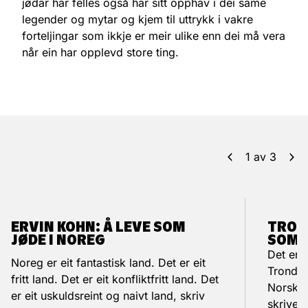
jødar har felles også har sitt opphav i dei same
legender og mytar og kjem til uttrykk i vakre
forteljingar som ikkje er meir ulike enn dei må vera
når ein har opplevd store ting.
1
av
3
ERVIN KOHN: Å LEVE SOM
TRON
JØDE I NOREG
SOM 
Det er g
Noreg er eit fantastisk land. Det er eit
Trond B
fritt land. Det er eit konfliktfritt land. Det
Norske 
er eit uskuldsreint og naivt land, skriv
skrive 