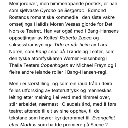
Meir jordnær, men himmelropande poetisk, er han
som sjølvaste
Cyrano de Bergerac
i Edmond
Rostands romantiske kommedie i den siste vakre
omsetjinga Halldis Moren Vesaas gjorde for Det
Norske Teatret. Han var også med i Bang-Hansens
oppsetjingar av Koltes’
Roberto Zucco
og
suksessframsyninga
Tida er vår heim
av Lars
Noren, som
Kong Lear
på Trøndelag Teater, som
den tyske atomfysikaren Werner Heisenberg i
Thalia Teaters
Copenhagen
av Michael Frayn og i
fleire andre leiande roller i Bang-Hansen-regi.
Men i ei særstilling, og som ein raud tråd i deira
felles utforsking av teateruttrykk og menneskas
leiting etter meining i ei verd med himmel over,
står arbeidet, nærmast i Claudels ånd, med å føra
teatret attende til eit av sine opphav, til dei
tekstane som høyrer kyrkjerommet til.
Evangeliet
etter Markus
som hadde premiere på Scene 2 i