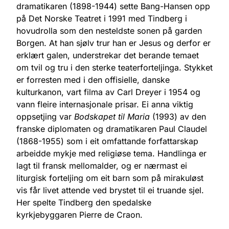
dramatikaren (1898-1944) sette Bang-Hansen opp
på Det Norske Teatret i 1991 med Tindberg i
hovudrolla som den nesteldste sonen på garden
Borgen. At han sjølv trur han er Jesus og derfor er
erklært galen, understrekar det berande temaet
om tvil og tru i den sterke teaterforteljinga. Stykket
er forresten med i den offisielle, danske
kulturkanon, vart filma av Carl Dreyer i 1954 og
vann fleire internasjonale prisar. Ei anna viktig
oppsetjing var
Bodskapet til Maria
(1993) av den
franske diplomaten og dramatikaren Paul Claudel
(1868-1955) som i eit omfattande forfattarskap
arbeidde mykje med religiøse tema. Handlinga er
lagt til fransk mellomalder, og er nærmast ei
liturgisk forteljing om eit barn som på mirakuløst
vis får livet attende ved brystet til ei truande sjel.
Her spelte Tindberg den spedalske
kyrkjebyggaren Pierre de Craon.