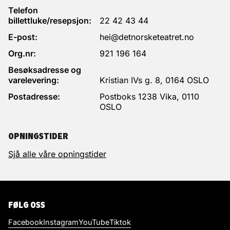
Telefon
billettluke/resepsjon:
22 42 43 44
E-post:
hei@detnorsketeatret.no
Org.nr:
921 196 164
Besøksadresse og
varelevering:
Kristian IVs g. 8, 0164 OSLO
Postadresse:
Postboks 1238 Vika, 0110
OSLO
OPNINGSTIDER
Sjå alle våre opningstider
FØLG OSS
Facebook
Instagram
YouTube
Tiktok