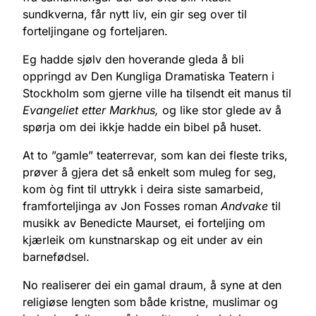
sundkverna, får nytt liv, ein gir seg over til
forteljingane og forteljaren.
Eg hadde sjølv den hoverande gleda å bli
oppringd av Den Kungliga Dramatiska Teatern i
Stockholm som gjerne ville ha tilsendt eit manus til
Evangeliet etter Markhus,
og like stor glede av å
spørja om dei ikkje hadde ein bibel på huset.
At to ”gamle” teaterrevar, som kan dei fleste triks,
prøver å gjera det så enkelt som muleg for seg,
kom òg fint til uttrykk i deira siste samarbeid,
framforteljinga av Jon Fosses roman
Andvake
til
musikk av Benedicte Maurset, ei forteljing om
kjærleik om kunstnarskap og eit under av ein
barnefødsel.
No realiserer dei ein gamal draum, å syne at den
religiøse lengten som både kristne, muslimar og