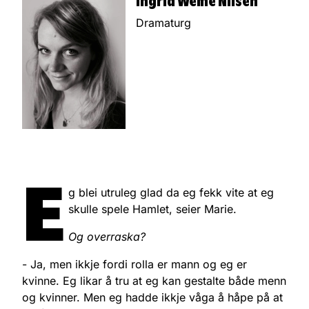
Ingrid Weme Nilsen
Dramaturg
E
g blei utruleg glad da eg fekk vite at eg
skulle spele Hamlet, seier Marie.
Og overraska?
- Ja, men ikkje fordi rolla er mann og eg er
kvinne. Eg likar å tru at eg kan gestalte både menn
og kvinner. Men eg hadde ikkje våga å håpe på at