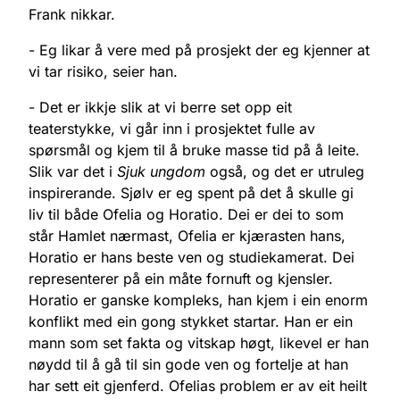
Frank nikkar.
- Eg likar å vere med på prosjekt der eg kjenner at
vi tar risiko, seier han.
- Det er ikkje slik at vi berre set opp eit
teaterstykke, vi går inn i prosjektet fulle av
spørsmål og kjem til å bruke masse tid på å leite.
Slik var det i
Sjuk ungdom
også, og det er utruleg
inspirerande. Sjølv er eg spent på det å skulle gi
liv til både Ofelia og Horatio. Dei er dei to som
står Hamlet nærmast, Ofelia er kjærasten hans,
Horatio er hans beste ven og studiekamerat. Dei
representerer på ein måte fornuft og kjensler.
Horatio er ganske kompleks, han kjem i ein enorm
konflikt med ein gong stykket startar. Han er ein
mann som set fakta og vitskap høgt, likevel er han
nøydd til å gå til sin gode ven og fortelje at han
har sett eit gjenferd. Ofelias problem er av eit heilt