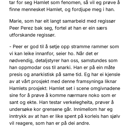
tar for seg Hamlet som fenomen, så vil eg prøve å
finne mennesket Hamlet, og fordjupe meg i han.
Marie, som har eit langt samarbeid med regissør
Peer Perez bak seg, fortel at han er ein særs
utforskande regissør.
- Peer er god til å setje opp stramme rammer som
vi kan leike innanfor, seier ho. Når det er
nødvendig, detaljstyrer han oss, samstundes som
han oppmodar oss til anarki. Han er på ein måte
presis og anarkistisk på same tid. Eg har ei kjensle
av at vårt prosjekt med denne framsyninga liknar
Hamlets prosjekt: Hamlet set i scene omgivnadene
sine for å prøve å komme nærmare noko som er
sant og ekte. Han testar verkelegheita, prøver å
undersøke kor grensene går. Innimellom har eg
inntrykk av at han er like spent på korleis han sjølv
vil reagere, som han er på dei andre.