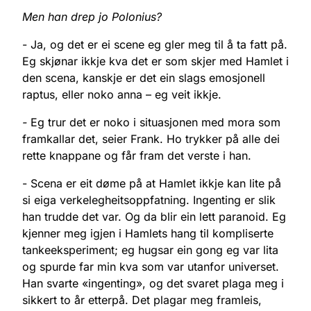
Men han drep jo Polonius?
- Ja, og det er ei scene eg gler meg til å ta fatt på.
Eg skjønar ikkje kva det er som skjer med Hamlet i
den scena, kanskje er det ein slags emosjonell
raptus, eller noko anna – eg veit ikkje.
-
Eg trur det er noko i situasjonen med mora som
framkallar det, seier Frank. Ho trykker på alle dei
rette knappane og får fram det verste i han.
- Scena er eit døme på at Hamlet ikkje kan lite på
si eiga verkelegheitsoppfatning. Ingenting er slik
han trudde det var. Og da blir ein lett paranoid. Eg
kjenner meg igjen i Hamlets hang til kompliserte
tankeeksperiment; eg hugsar ein gong eg var lita
og spurde far min kva som var utanfor universet.
Han svarte «ingenting», og det svaret plaga meg i
sikkert to år etterpå. Det plagar meg framleis,