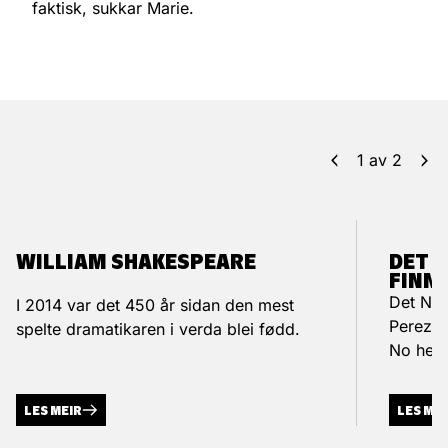
faktisk, sukkar Marie.
1
av
2
WILLIAM SHAKESPEARE
DET E
FINN
Det Nor
I 2014 var det 450 år sidan den mest
Perez Øi
spelte dramatikaren i verda blei fødd.
No held
LES MEIR
LES ME