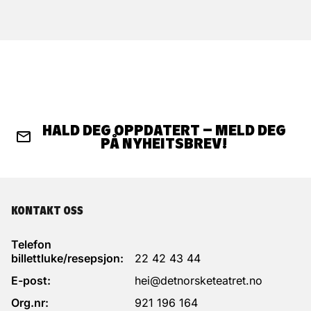
HALD DEG OPPDATERT – MELD DEG
PÅ NYHEITSBREV!
KONTAKT OSS
Telefon
billettluke/resepsjon:
22 42 43 44
E-post:
hei@detnorsketeatret.no
Org.nr:
921 196 164