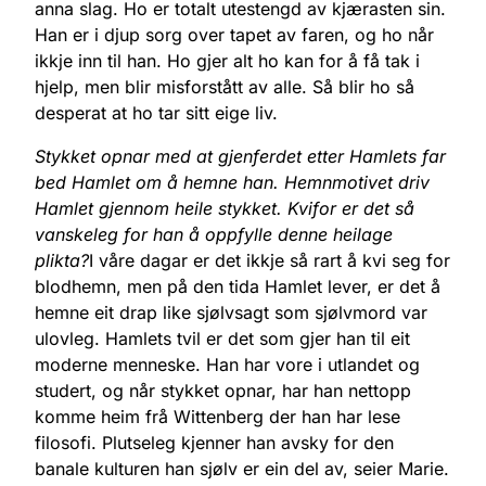
anna slag. Ho er totalt utestengd av kjærasten sin.
Han er i djup sorg over tapet av faren, og ho når
ikkje inn til han. Ho gjer alt ho kan for å få tak i
hjelp, men blir misforstått av alle. Så blir ho så
desperat at ho tar sitt eige liv.
Stykket opnar med at gjenferdet etter Hamlets far
bed Hamlet om å hemne han. Hemnmotivet driv
Hamlet gjennom heile stykket. Kvifor er det så
vanskeleg for han å oppfylle denne heilage
plikta?
I våre dagar er det ikkje så rart å kvi seg for
blodhemn, men på den tida Hamlet lever, er det å
hemne eit drap like sjølvsagt som sjølvmord var
ulovleg. Hamlets tvil er det som gjer han til eit
moderne menneske. Han har vore i utlandet og
studert, og når stykket opnar, har han nettopp
komme heim frå Wittenberg der han har lese
filosofi. Plutseleg kjenner han avsky for den
banale kulturen han sjølv er ein del av, seier Marie.