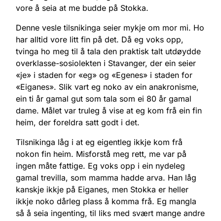
vore å seia at me budde på Stokka.
Denne vesle tilsnikinga seier mykje om mor mi. Ho
har alltid vore litt fin på det. Då eg voks opp,
tvinga ho meg til å tala den praktisk talt utdøydde
overklasse-sosiolekten i Stavanger, der ein seier
«je» i staden for «eg» og «Egenes» i staden for
«Eiganes». Slik vart eg noko av ein anakronisme,
ein ti år gamal gut som tala som ei 80 år gamal
dame. Målet var truleg å vise at eg kom frå ein fin
heim, der foreldra satt godt i det.
Tilsnikinga låg i at eg eigentleg ikkje kom frå
nokon fin heim. Misforstå meg rett, me var på
ingen måte fattige. Eg voks opp i ein nydeleg
gamal trevilla, som mamma hadde arva. Han låg
kanskje ikkje på Eiganes, men Stokka er heller
ikkje noko dårleg plass å komma frå. Eg mangla
så å seia ingenting, til liks med svært mange andre