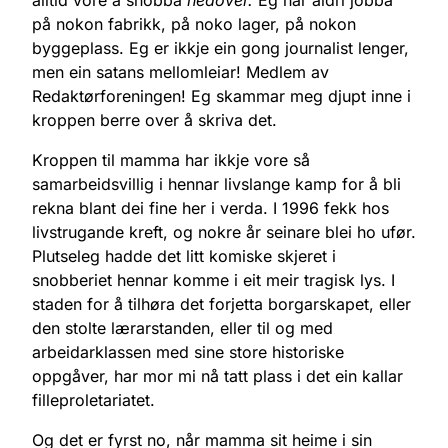
alltid vore å snobba
nedover.
Eg har aldri jobba
på nokon fabrikk, på noko lager, på nokon
byggeplass. Eg er ikkje ein gong journalist lenger,
men ein satans mellomleiar! Medlem av
Redaktørforeningen! Eg skammar meg djupt inne i
kroppen berre over å skriva det.
Kroppen til mamma har ikkje vore så
samarbeidsvillig i hennar livslange kamp for å bli
rekna blant dei fine her i verda. I 1996 fekk hos
livstrugande kreft, og nokre år seinare blei ho ufør.
Plutseleg hadde det litt komiske skjeret i
snobberiet hennar komme i eit meir tragisk lys. I
staden for å tilhøra det forjetta borgarskapet, eller
den stolte lærarstanden, eller til og med
arbeidarklassen med sine store historiske
oppgåver, har mor mi nå tatt plass i det ein kallar
filleproletariatet.
Og det er fyrst no, når mamma sit heime i sin