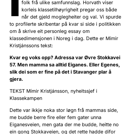
I
folk frå ulike samfunnslag. Horvath viser
korleis klassetilhøyrigheit pregar oss både
når det gjeld moglegheiter og val. Vi spurde
to profilerte skribentar på kvar si side i politikken
om å skrive eit personleg essay om
klassedimensjonen i Noreg i dag. Dette er Mímir
Kristjánssons tekst:
Kvar eg voks opp? Adressa var Øvre Stokkavei
57. Men mamma sa alltid Eiganes. Eller Egenes,
slik dei som er fine på det i Stavanger plar å
gjera.
TEKST Mímir Kristjánsson, nyheitssjef i
Klassekampen
Dette var ikkje noka stor løgn frå mammas side,
me budde berre fire eller fem gater unna
Eiganesveien, men gata der me budde, heitte no
ein gong Stokkaveien, og det rette hadde difor