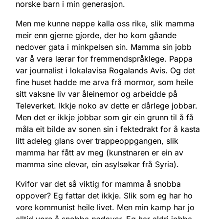
norske barn i min generasjon.
Men me kunne neppe kalla oss rike, slik mamma
meir enn gjerne gjorde, der ho kom gåande
nedover gata i minkpelsen sin. Mamma sin jobb
var å vera lærar for fremmendspråklege. Pappa
var journalist i lokalavisa Rogalands Avis. Og det
fine huset hadde me arva frå mormor, som heile
sitt vaksne liv var åleinemor og arbeidde på
Televerket. Ikkje noko av dette er dårlege jobbar.
Men det er ikkje jobbar som gir ein grunn til å få
måla eit bilde av sonen sin i fektedrakt for å kasta
litt adeleg glans over trappeoppgangen, slik
mamma har fått av meg (kunstnaren er ein av
mamma sine elevar, ein asylsøkar frå Syria).
Kvifor var det så viktig for mamma å snobba
oppover? Eg fattar det ikkje. Slik som eg har ho
vore kommunist heile livet. Men min kamp har jo