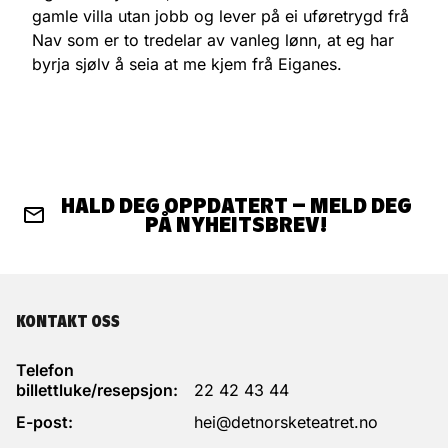
gamle villa utan jobb og lever på ei uføretrygd frå
Nav som er to tredelar av vanleg lønn, at eg har
byrja sjølv å seia at me kjem frå Eiganes.
HALD DEG OPPDATERT – MELD DEG
PÅ NYHEITSBREV!
KONTAKT OSS
Telefon
billettluke/resepsjon:
22 42 43 44
E-post:
hei@detnorsketeatret.no