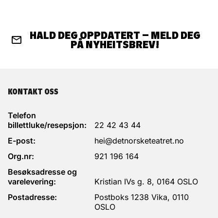
HALD DEG OPPDATERT – MELD DEG
PÅ NYHEITSBREV!
KONTAKT OSS
Telefon
billettluke/resepsjon:
22 42 43 44
E-post:
hei@detnorsketeatret.no
Org.nr:
921 196 164
Besøksadresse og
varelevering:
Kristian IVs g. 8, 0164 OSLO
Postadresse:
Postboks 1238 Vika, 0110
OSLO