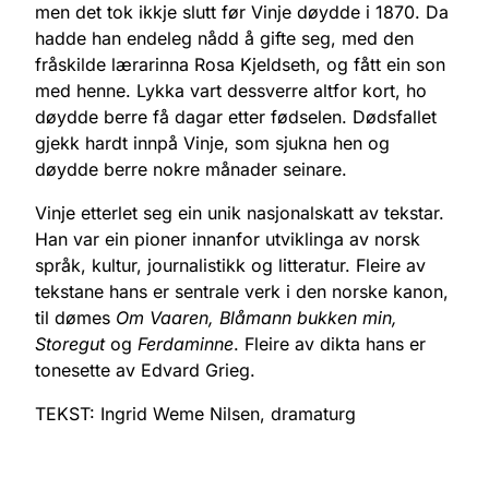
men det tok ikkje slutt før Vinje døydde i 1870. Da
hadde han endeleg nådd å gifte seg, med den
fråskilde lærarinna Rosa Kjeldseth, og fått ein son
med henne. Lykka vart dessverre altfor kort, ho
døydde berre få dagar etter fødselen. Dødsfallet
gjekk hardt innpå Vinje, som sjukna hen og
døydde berre nokre månader seinare.
Vinje etterlet seg ein unik nasjonalskatt av tekstar.
Han var ein pioner innanfor utviklinga av norsk
språk, kultur, journalistikk og litteratur. Fleire av
tekstane hans er sentrale verk i den norske kanon,
til dømes
Om Vaaren, Blåmann bukken min,
Storegut
og
Ferdaminne
. Fleire av dikta hans er
tonesette av Edvard Grieg.
TEKST: Ingrid Weme Nilsen, dramaturg