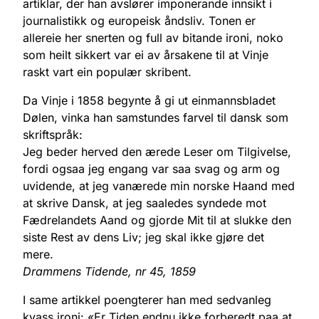
artiklar, der han avslører imponerande innsikt i
journalistikk og europeisk åndsliv. Tonen er
allereie her snerten og full av bitande ironi, noko
som heilt sikkert var ei av årsakene til at Vinje
raskt vart ein populær skribent.
Da Vinje i 1858 begynte å gi ut einmannsbladet
Dølen, vinka han samstundes farvel til dansk som
skriftspråk:
Jeg beder herved den ærede Leser om Tilgivelse,
fordi ogsaa jeg engang var saa svag og arm og
uvidende, at jeg vanærede min norske Haand med
at skrive Dansk, at jeg saaledes syndede mot
Fædrelandets Aand og gjorde Mit til at slukke den
siste Rest av dens Liv; jeg skal ikke gjøre det
mere.
Drammens Tidende, nr 45, 1859
I same artikkel poengterer han med sedvanleg
kvass ironi: «Er Tiden endnu ikke forberedt paa at