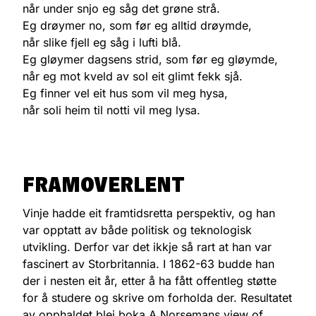
når under snjo eg såg det grøne strå.
Eg drøymer no, som før eg alltid drøymde,
når slike fjell eg såg i lufti blå.
Eg gløymer dagsens strid, som før eg gløymde,
når eg mot kveld av sol eit glimt fekk sjå.
Eg finner vel eit hus som vil meg hysa,
når soli heim til notti vil meg lysa.
FRAMOVERLENT
Vinje hadde eit framtidsretta perspektiv, og han
var opptatt av både politisk og teknologisk
utvikling. Derfor var det ikkje så rart at han var
fascinert av Storbritannia. I 1862-63 budde han
der i nesten eit år, etter å ha fått offentleg støtte
for å studere og skrive om forholda der. Resultatet
av opphaldet blei boka A Norsemans view of