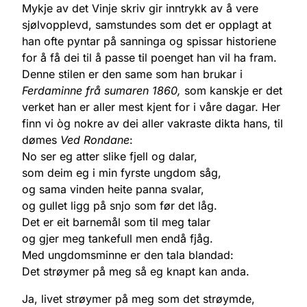
Mykje av det Vinje skriv gir inntrykk av å vere
sjølvopplevd, samstundes som det er opplagt at
han ofte pyntar på sanninga og spissar historiene
for å få dei til å passe til poenget han vil ha fram.
Denne stilen er den same som han brukar i
Ferdaminne frå sumaren 1860,
som kanskje er det
verket han er aller mest kjent for i våre dagar. Her
finn vi òg nokre av dei aller vakraste dikta hans, til
dømes
Ved Rondane
:
No ser eg atter slike fjell og dalar,
som deim eg i min fyrste ungdom såg,
og sama vinden heite panna svalar,
og gullet ligg på snjo som før det låg.
Det er eit barnemål som til meg talar
og gjer meg tankefull men endå fjåg.
Med ungdomsminne er den tala blandad:
Det strøymer på meg så eg knapt kan anda.
Ja, livet strøymer på meg som det strøymde,