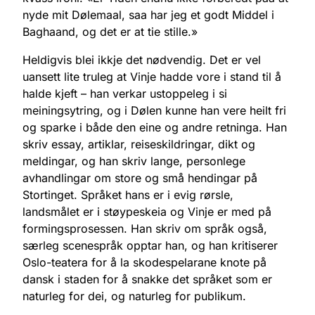
nyde mit Dølemaal, saa har jeg et godt Middel i
Baghaand, og det er at tie stille.»
Heldigvis blei ikkje det nødvendig. Det er vel
uansett lite truleg at Vinje hadde vore i stand til å
halde kjeft – han verkar ustoppeleg i si
meiningsytring, og i Dølen kunne han vere heilt fri
og sparke i både den eine og andre retninga. Han
skriv essay, artiklar, reiseskildringar, dikt og
meldingar, og han skriv lange, personlege
avhandlingar om store og små hendingar på
Stortinget. Språket hans er i evig rørsle,
landsmålet er i støypeskeia og Vinje er med på
formingsprosessen. Han skriv om språk også,
særleg scenespråk opptar han, og han kritiserer
Oslo-teatera for å la skodespelarane knote på
dansk i staden for å snakke det språket som er
naturleg for dei, og naturleg for publikum.