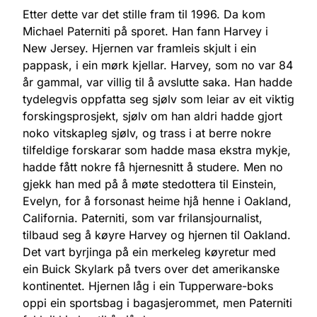
Etter dette var det stille fram til 1996. Da kom
Michael Paterniti på sporet. Han fann Harvey i
New Jersey. Hjernen var framleis skjult i ein
pappask, i ein mørk kjellar. Harvey, som no var 84
år gammal, var villig til å avslutte saka. Han hadde
tydelegvis oppfatta seg sjølv som leiar av eit viktig
forskingsprosjekt, sjølv om han aldri hadde gjort
noko vitskapleg sjølv, og trass i at berre nokre
tilfeldige forskarar som hadde masa ekstra mykje,
hadde fått nokre få hjernesnitt å studere. Men no
gjekk han med på å møte stedottera til Einstein,
Evelyn, for å forsonast heime hjå henne i Oakland,
California. Paterniti, som var frilansjournalist,
tilbaud seg å køyre Harvey og hjernen til Oakland.
Det vart byrjinga på ein merkeleg køyretur med
ein Buick Skylark på tvers over det amerikanske
kontinentet. Hjernen låg i ein Tupperware-boks
oppi ein sportsbag i bagasjerommet, men Paterniti