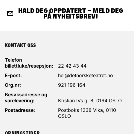
HALD DEG OPPDATERT – MELD DEG
PÅ NYHEITSBREV!
KONTAKT OSS
Telefon
billettluke/resepsjon:
22 42 43 44
E-post:
hei@detnorsketeatret.no
Org.nr:
921 196 164
Besøksadresse og
varelevering:
Kristian IVs g. 8, 0164 OSLO
Postadresse:
Postboks 1238 Vika, 0110
OSLO
OPNINGSTIDER