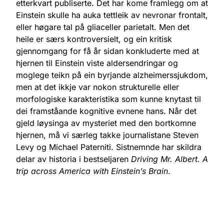
etterkvart publiserte. Det har kome framlegg om at
Einstein skulle ha auka tettleik av nevronar frontalt,
eller høgare tal på gliaceller parietalt. Men det
heile er særs kontroversielt, og ein kritisk
gjennomgang for få år sidan konkluderte med at
hjernen til Einstein viste aldersendringar og
moglege teikn på ein byrjande alzheimerssjukdom,
men at det ikkje var nokon strukturelle eller
morfologiske karakteristika som kunne knytast til
dei framståande kognitive evnene hans. Når det
gjeld løysinga av mysteriet med den bortkomne
hjernen, må vi særleg takke journalistane Steven
Levy og Michael Paterniti. Sistnemnde har skildra
delar av historia i bestseljaren
Driving Mr. Albert. A
trip across America with Einstein’s Brain
.