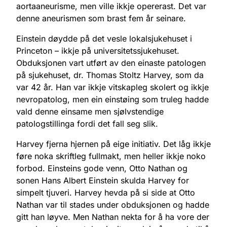
aortaaneurisme, men ville ikkje opererast. Det var
denne aneurismen som brast fem år seinare.
Einstein døydde på det vesle lokalsjukehuset i
Princeton – ikkje på universitetssjukehuset.
Obduksjonen vart utført av den einaste patologen
på sjukehuset, dr. Thomas Stoltz Harvey, som da
var 42 år. Han var ikkje vitskapleg skolert og ikkje
nevropatolog, men ein einstøing som truleg hadde
vald denne einsame men sjølvstendige
patologstillinga fordi det fall seg slik.
Harvey fjerna hjernen på eige initiativ. Det låg ikkje
føre noka skriftleg fullmakt, men heller ikkje noko
forbod. Einsteins gode venn, Otto Nathan og
sonen Hans Albert Einstein skulda Harvey for
simpelt tjuveri. Harvey hevda på si side at Otto
Nathan var til stades under obduksjonen og hadde
gitt han løyve. Men Nathan nekta for å ha vore der