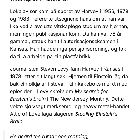
Lokalaviser kom på sporet av Harvey i 1956, 1979
og 1988, refererte utsegnene hans om at han var
like ved å avslutte vitskaplege studium av hjernen,
men ingen publikasjonar kom. Da han var 78 år
gammal, strauk han til autorisasjonseksamen i
Kansas. Han hadde inga pensjonsordning, og tok
da til å arbeide på ein plastfabrikk.
Journalisten Steven Levy fann Harvey i Kansas i
1978, etter eit langt søk. Hjernen til Einstein låg da
bak ein ølkjølar i stova, i ein kakeboks merkt med
eplesider… Levy skreiv om
My search for
Einstein’s brain
i The New Jersey Monthly. Dette
vekte sjølvsagt merksemd, og heavy metal-bandet
Attic of Love laga slageren
Stealing Einstein’s
Brain
:
He heard the rumor one morning;