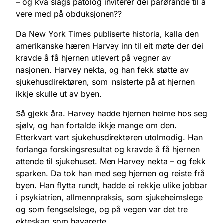
– og kva slags patolog inviterer dei pårørande til å
vere med på obduksjonen??
Da New York Times publiserte historia, kalla den
amerikanske hæren Harvey inn til eit møte der dei
kravde å få hjernen utlevert på vegner av
nasjonen. Harvey nekta, og han fekk støtte av
sjukehusdirektøren, som insisterte på at hjernen
ikkje skulle ut av byen.
Så gjekk åra. Harvey hadde hjernen heime hos seg
sjølv, og han fortalde ikkje mange om den.
Etterkvart vart sjukehusdirektøren utolmodig. Han
forlanga forskingsresultat og kravde å få hjernen
attende til sjukehuset. Men Harvey nekta – og fekk
sparken. Da tok han med seg hjernen og reiste frå
byen. Han flytta rundt, hadde ei rekkje ulike jobbar
i psykiatrien, allmennpraksis, som sjukeheimslege
og som fengselslege, og på vegen var det tre
ekteskap som havarerte.