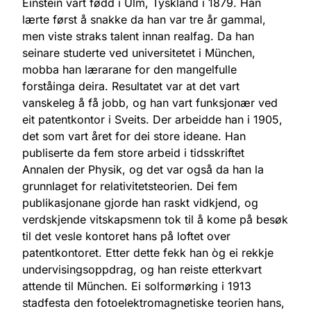
Einstein vart fødd i Ulm, Tyskland i 1879. Han
lærte først å snakke da han var tre år gammal,
men viste straks talent innan realfag. Da han
seinare studerte ved universitetet i München,
mobba han lærarane for den mangelfulle
forståinga deira. Resultatet var at det vart
vanskeleg å få jobb, og han vart funksjonær ved
eit patentkontor i Sveits. Der arbeidde han i 1905,
det som vart året for dei store ideane. Han
publiserte da fem store arbeid i tidsskriftet
Annalen der Physik, og det var også da han la
grunnlaget for relativitetsteorien. Dei fem
publikasjonane gjorde han raskt vidkjend, og
verdskjende vitskapsmenn tok til å kome på besøk
til det vesle kontoret hans på loftet over
patentkontoret. Etter dette fekk han òg ei rekkje
undervisingsoppdrag, og han reiste etterkvart
attende til München. Ei solformørking i 1913
stadfesta den fotoelektromagnetiske teorien hans,