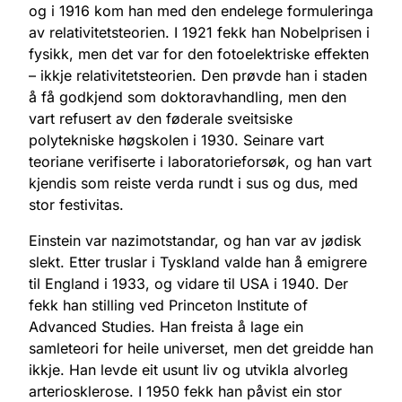
og i 1916 kom han med den endelege formuleringa
av relativitetsteorien. I 1921 fekk han Nobelprisen i
fysikk, men det var for den fotoelektriske effekten
– ikkje relativitetsteorien. Den prøvde han i staden
å få godkjend som doktoravhandling, men den
vart refusert av den føderale sveitsiske
polytekniske høgskolen i 1930. Seinare vart
teoriane verifiserte i laboratorieforsøk, og han vart
kjendis som reiste verda rundt i sus og dus, med
stor festivitas.
Einstein var nazimotstandar, og han var av jødisk
slekt. Etter truslar i Tyskland valde han å emigrere
til England i 1933, og vidare til USA i 1940. Der
fekk han stilling ved Princeton Institute of
Advanced Studies. Han freista å lage ein
samleteori for heile universet, men det greidde han
ikkje. Han levde eit usunt liv og utvikla alvorleg
arteriosklerose. I 1950 fekk han påvist ein stor