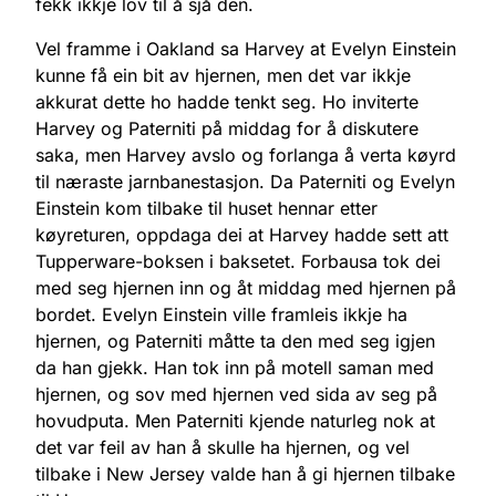
fekk ikkje lov til å sjå den.
Vel framme i Oakland sa Harvey at Evelyn Einstein
kunne få ein bit av hjernen, men det var ikkje
akkurat dette ho hadde tenkt seg. Ho inviterte
Harvey og Paterniti på middag for å diskutere
saka, men Harvey avslo og forlanga å verta køyrd
til næraste jarnbanestasjon. Da Paterniti og Evelyn
Einstein kom tilbake til huset hennar etter
køyreturen, oppdaga dei at Harvey hadde sett att
Tupperware-boksen i baksetet. Forbausa tok dei
med seg hjernen inn og åt middag med hjernen på
bordet. Evelyn Einstein ville framleis ikkje ha
hjernen, og Paterniti måtte ta den med seg igjen
da han gjekk. Han tok inn på motell saman med
hjernen, og sov med hjernen ved sida av seg på
hovudputa. Men Paterniti kjende naturleg nok at
det var feil av han å skulle ha hjernen, og vel
tilbake i New Jersey valde han å gi hjernen tilbake