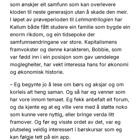
som ønskjer eit samfunn som kan overlevere
kloden til neste generasjon utan å skade den meir.
I løpet av prøveperioden til
Lehmantrilogien
har
Kallum både fått studere ein familie som bygde ein
enorm rikdom, og ein tidsepoke der
samfunnsendringane var store. Kapitalismens
framvokster og denne karakteren, Bobbie, som
var fødd inn i ein posisjon som gav uendelege
moglegheiter, har vekt interessa hans for økonomi
og økonomisk historie.
– Eg begynte jo å lese om børs og aksjar og om
korleis alt heng saman. Og så har eg venner som
har vore innom temaet. Eg fekk anbefalt eit forum,
og da kjente eg at eg ville vere med å støtte noko
som kunne vere nyttig, eller bringe verda litt
framover. Og før eg visste ordet av det, var eg
plutseleg veldig interessert i børskursar som eg
kan følgje tett på ein app.