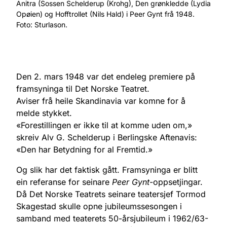
Anitra (Sossen Schelderup (Krohg), Den grønkledde (Lydia
Opøien) og Hofftrollet (Nils Hald) i Peer Gynt frå 1948.
Foto: Sturlason.
Den 2. mars 1948 var det endeleg premiere på
framsyninga til Det Norske Teatret.
Aviser frå heile Skandinavia var komne for å
melde stykket.
«Forestillingen er ikke til at komme uden om,»
skreiv Alv G. Schelderup i Berlingske Aftenavis:
«Den har Betydning for al Fremtid.»
Og slik har det faktisk gått. Framsyninga er blitt
ein referanse for seinare
Peer Gynt
-oppsetjingar.
Då Det Norske Teatrets seinare teatersjef Tormod
Skagestad skulle opne jubileumssesongen i
samband med teaterets 50-årsjubileum i 1962/63-