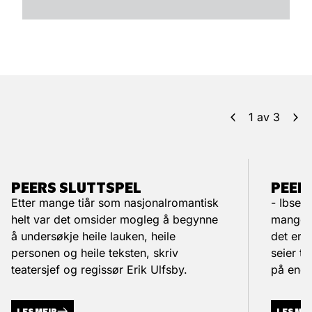
1
av
3
PEERS SLUTTSPEL
PEER 
Etter mange tiår som nasjonalromantisk
- Ibsen
helt var det omsider mogleg å begynne
mange i
å undersøkje heile lauken, heile
det er 
personen og heile teksten, skriv
seier t
teatersjef og regissør Erik Ulfsby.
på endå
LES MEIR
LES ME