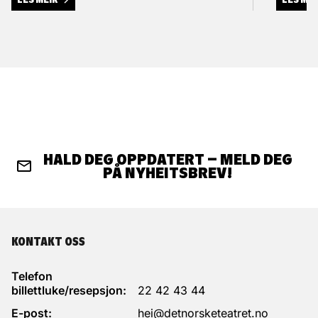
HALD DEG OPPDATERT – MELD DEG
PÅ NYHEITSBREV!
KONTAKT OSS
Telefon
billettluke/resepsjon:
22 42 43 44
E-post:
hei@detnorsketeatret.no