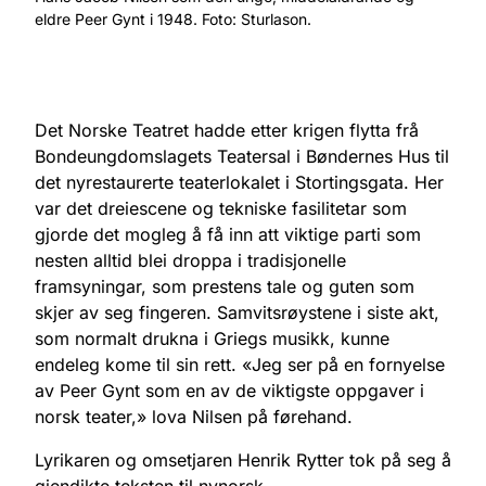
eldre Peer Gynt i 1948. Foto: Sturlason.
Det Norske Teatret hadde etter krigen flytta frå
Bondeungdomslagets Teatersal i Bøndernes Hus til
det nyrestaurerte teaterlokalet i Stortingsgata. Her
var det dreiescene og tekniske fasilitetar som
gjorde det mogleg å få inn att viktige parti som
nesten alltid blei droppa i tradisjonelle
framsyningar, som prestens tale og guten som
skjer av seg fingeren. Samvitsrøystene i siste akt,
som normalt drukna i Griegs musikk, kunne
endeleg kome til sin rett. «Jeg ser på en fornyelse
av Peer Gynt som en av de viktigste oppgaver i
norsk teater,» lova Nilsen på førehand.
Lyrikaren og omsetjaren Henrik Rytter tok på seg å
gjendikte teksten til nynorsk.