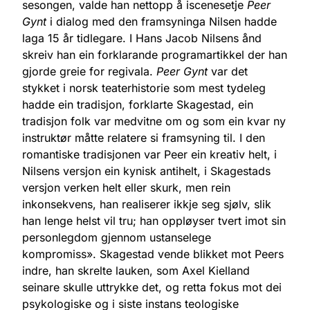
sesongen, valde han nettopp å iscenesetje
Peer
Gynt
i dialog med den framsyninga Nilsen hadde
laga 15 år tidlegare. I Hans Jacob Nilsens ånd
skreiv han ein forklarande programartikkel der han
gjorde greie for regivala.
Peer Gynt
var det
stykket i norsk teaterhistorie som mest tydeleg
hadde ein tradisjon, forklarte Skagestad, ein
tradisjon folk var medvitne om og som ein kvar ny
instruktør måtte relatere si framsyning til. I den
romantiske tradisjonen var Peer ein kreativ helt, i
Nilsens versjon ein kynisk antihelt, i Skagestads
versjon verken helt eller skurk, men rein
inkonsekvens, han realiserer ikkje seg sjølv, slik
han lenge helst vil tru; han oppløyser tvert imot sin
personlegdom gjennom ustanselege
kompromiss». Skagestad vende blikket mot Peers
indre, han skrelte lauken, som Axel Kielland
seinare skulle uttrykke det, og retta fokus mot dei
psykologiske og i siste instans teologiske