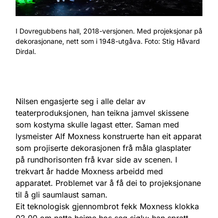
I Dovregubbens hall, 2018-versjonen. Med projeksjonar på
dekorasjonane, nett som i 1948-utgåva. Foto: Stig Håvard
Dirdal.
Nilsen engasjerte seg i alle delar av
teaterproduksjonen, han teikna jamvel skissene
som kostyma skulle lagast etter. Saman med
lysmeister Alf Moxness konstruerte han eit apparat
som projiserte dekorasjonen frå måla glasplater
på rundhorisonten frå kvar side av scenen. I
trekvart år hadde Moxness arbeidd med
apparatet. Problemet var å få dei to projeksjonane
til å gli saumlaust saman.
Eit teknologisk gjennombrot fekk Moxness klokka
02.00 om natta heime hos seg sjølv; han spratt