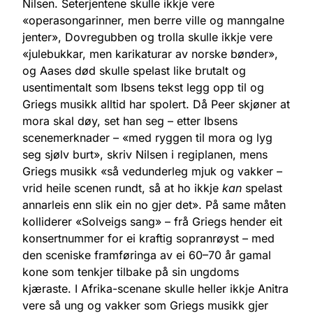
Nilsen. Seterjentene skulle ikkje vere
«operasongarinner, men berre ville og manngalne
jenter», Dovregubben og trolla skulle ikkje vere
«julebukkar, men karikaturar av norske bønder»,
og Aases død skulle spelast like brutalt og
usentimentalt som Ibsens tekst legg opp til og
Griegs musikk alltid har spolert. Då Peer skjøner at
mora skal døy, set han seg – etter Ibsens
scenemerknader – «med ryggen til mora og lyg
seg sjølv burt», skriv Nilsen i regiplanen, mens
Griegs musikk «så vedunderleg mjuk og vakker –
vrid heile scenen rundt, så at ho ikkje
kan
spelast
annarleis enn slik ein no gjer det». På same måten
kolliderer «Solveigs sang» – frå Griegs hender eit
konsertnummer for ei kraftig sopranrøyst – med
den sceniske framføringa av ei 60–70 år gamal
kone som tenkjer tilbake på sin ungdoms
kjæraste. I Afrika-scenane skulle heller ikkje Anitra
vere så ung og vakker som Griegs musikk gjer