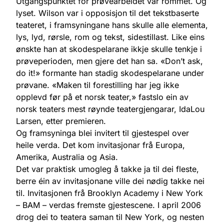
Utgangspunktet for prøvearbeidet var rommet. Og
lyset. Wilson var i opposisjon til det tekstbaserte
teateret, i framsyningane hans skulle alle elementa,
lys, lyd, rørsle, rom og tekst, sidestillast. Like eins
ønskte han at skodespelarane ikkje skulle tenkje i
prøveperioden, men gjere det han sa. «Don’t ask,
do it!» formante han stadig skodespelarane under
prøvane. «Maken til forestilling har jeg ikke
opplevd før på et norsk teater,» fastslo ein av
norsk teaters mest røynde teatergjengarar, IdaLou
Larsen, etter premieren.
Og framsyninga blei invitert til gjestespel over
heile verda. Det kom invitasjonar frå Europa,
Amerika, Australia og Asia.
Det var praktisk umogleg å takke ja til dei fleste,
berre éin av invitasjonane ville dei nødig takke nei
til. Invitasjonen frå Brooklyn Academy i New York
– BAM – verdas fremste gjestescene. I april 2006
drog dei to teatera saman til New York, og nesten