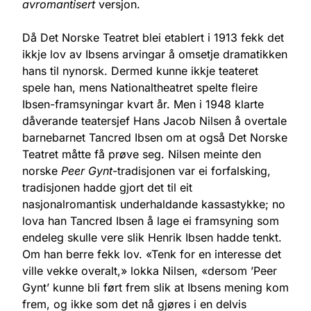
avromantisert
versjon.
Då Det Norske Teatret blei etablert i 1913 fekk det
ikkje lov av Ibsens arvingar å omsetje dramatikken
hans til nynorsk. Dermed kunne ikkje teateret
spele han, mens Nationaltheatret spelte fleire
Ibsen-framsyningar kvart år. Men i 1948 klarte
dåverande teatersjef Hans Jacob Nilsen å overtale
barnebarnet Tancred Ibsen om at også Det Norske
Teatret måtte få prøve seg. Nilsen meinte den
norske
Peer Gynt
-tradisjonen var ei forfalsking,
tradisjonen hadde gjort det til eit
nasjonalromantisk underhaldande kassastykke; no
lova han Tancred Ibsen å lage ei framsyning som
endeleg skulle vere slik Henrik Ibsen hadde tenkt.
Om han berre fekk lov. «Tenk for en interesse det
ville vekke overalt,» lokka Nilsen, «dersom ’Peer
Gynt’ kunne bli ført frem slik at Ibsens mening kom
frem, og ikke som det nå gjøres i en delvis