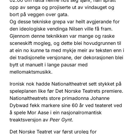
opp av senga og projiserte ut av vindauget og
bort på veggen over gata.
Og desse tekniske grepa var heilt avgjerande for
den ideologiske vendinga Nilsen ville få fram.
Gjennom denne teknikken var mange og raske
sceneskift mogleg, og dette blei hovudgrunnen til
at ein no kunne ta med mykje meir av teksten enn i
dei tradisjonelle versjonane, der dekorasjonen blei
bytt ut manuelt i lange pausar med
mellomaktsmusikk.
Ironisk nok hadde Nationaltheatret sett stykket på
speleplanen like før Det Norske Teatrets premiere.
Nationaltheatrets store primadonna Johanne
Dybwad fekk markere sine 60 år ved teateret ved
å spele Mor Aase i ein nasjonalromantisk
treaktsversjon av
Peer Gynt
.
Det Norske Teatret var først uroleg for