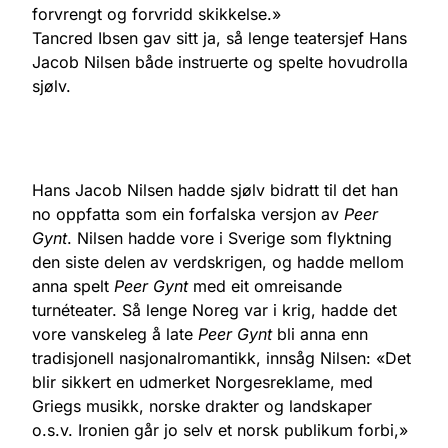
forvrengt og forvridd skikkelse.»
Tancred Ibsen gav sitt ja, så lenge teatersjef Hans
Jacob Nilsen både instruerte og spelte hovudrolla
sjølv.
Hans Jacob Nilsen hadde sjølv bidratt til det han
no oppfatta som ein forfalska versjon av
Peer
Gynt
. Nilsen hadde vore i Sverige som flyktning
den siste delen av verdskrigen, og hadde mellom
anna spelt
Peer Gynt
med eit omreisande
turnéteater. Så lenge Noreg var i krig, hadde det
vore vanskeleg å late
Peer Gynt
bli anna enn
tradisjonell nasjonalromantikk, innsåg Nilsen: «Det
blir sikkert en udmerket Norgesreklame, med
Griegs musikk, norske drakter og landskaper
o.s.v. Ironien går jo selv et norsk publikum forbi,»