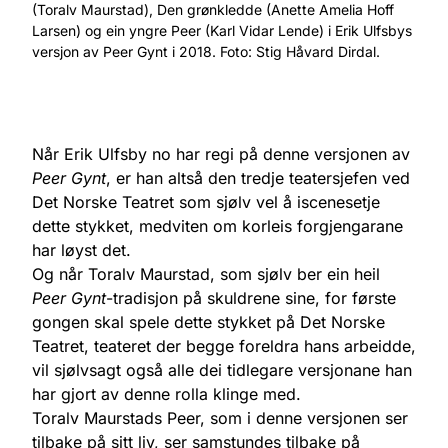
(Toralv Maurstad), Den grønkledde (Anette Amelia Hoff
Larsen) og ein yngre Peer (Karl Vidar Lende) i Erik Ulfsbys
versjon av Peer Gynt i 2018. Foto: Stig Håvard Dirdal.
Når Erik Ulfsby no har regi på denne versjonen av
Peer Gynt
, er han altså den tredje teatersjefen ved
Det Norske Teatret som sjølv vel å iscenesetje
dette stykket, medviten om korleis forgjengarane
har løyst det.
Og når Toralv Maurstad, som sjølv ber ein heil
Peer Gynt
-tradisjon på skuldrene sine, for første
gongen skal spele dette stykket på Det Norske
Teatret, teateret der begge foreldra hans arbeidde,
vil sjølvsagt også alle dei tidlegare versjonane han
har gjort av denne rolla klinge med.
Toralv Maurstads Peer, som i denne versjonen ser
tilbake på sitt liv, ser samstundes tilbake på