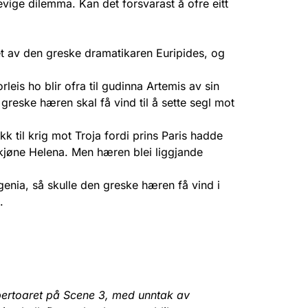
vige dilemma. Kan det forsvarast å ofre eitt
et av den greske dramatikaren Euripides, og
rleis ho blir ofra til gudinna Artemis av sin
reske hæren skal få vind til å sette segl mot
til krig mot Troja fordi prins Paris hadde
kjøne Helena. Men hæren blei liggjande
figenia, så skulle den greske hæren få vind i
.
repertoaret på Scene 3, med unntak av