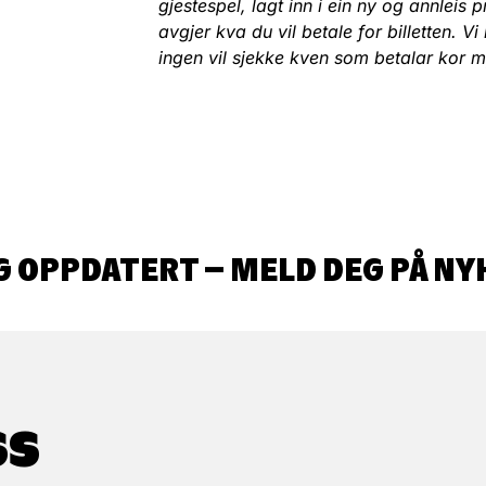
gjestespel, lagt inn i ein ny og annlei
avgjer kva du vil betale for billetten. Vi 
ingen vil sjekke kven som betalar kor m
G OPPDATERT – MELD DEG PÅ NY
SS