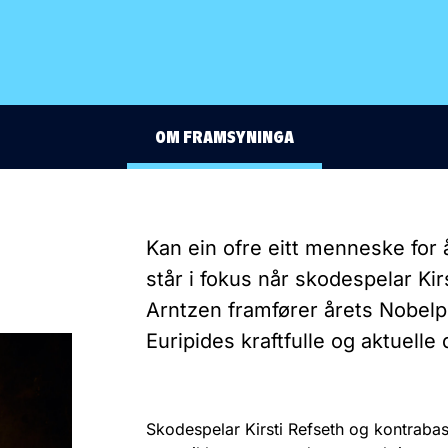
OM FRAMSYNINGA
Kan ein ofre eitt menneske for
står i fokus når skodespelar Ki
Arntzen framfører årets Nobelpri
Euripides kraftfulle og aktuelle
Skodespelar Kirsti Refseth og kontrabass