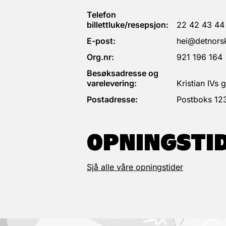
Telefon
billettluke/resepsjon:
22 42 43 44
E-post:
hei@detnorsk
Org.nr:
921 196 164
Besøksadresse og
varelevering:
Kristian IVs
Postadresse:
Postboks 12
OPNINGSTI
Sjå alle våre opningstider