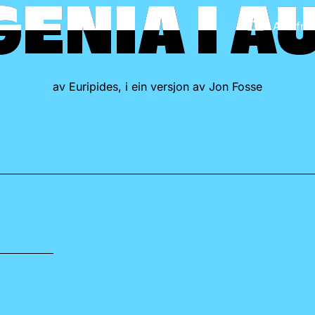
GENIA I A
GENIA I A
Alle fr
av Euripides, i ein versjon av Jon Fosse