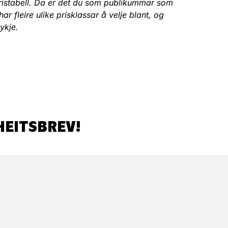
s pristabell. Da er det du som publikummar som
har fleire ulike prisklassar å velje blant, og
ykje.
HEITSBREV!