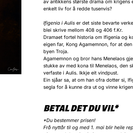
av antikkens største drama om krigens e
enkelt liv for å redde tusenvis?
Ifigenia i Aulis
er det siste bevarte verk
blei skrive mellom 408 og 406 f.Kr.
Dramaet fortel historia om Ifigenia og ko
eigen far, Kong Agamemnon, for at den g
byen Troja.
Agamemnon og bror hans Menelaos gjekk 
stukke av med kona til Menelaos, den s
verfaste i Aulis. Ikkje eit vindpust.
Ein sjåar sa, at om han ofra dotter si, I
segla for å kunne dra ut og vinne krigen
BETAL DET DU VIL*
*Du bestemmer prisen!
Frå nyttår til og med 1. mai blir heile 