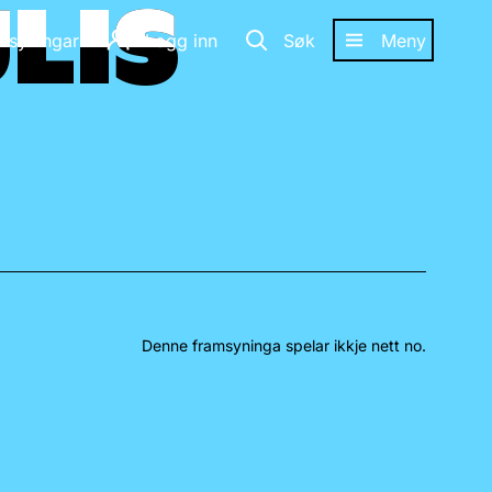
ULIS
ULIS
amsyningar
Logg inn
Søk
Meny
Denne framsyninga spelar ikkje nett no.